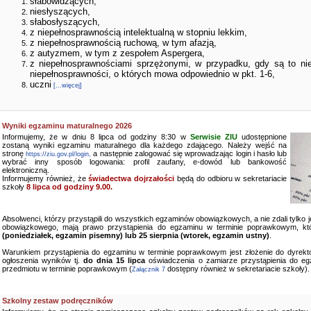
słabowidzących,
niesłyszących,
słabosłyszących,
z niepełnosprawnością intelektualną w stopniu lekkim,
z niepełnosprawnością ruchową, w tym afazją,
z autyzmem, w tym z zespołem Aspergera,
z niepełnosprawnościami sprzężonymi, w przypadku, gdy są to ni
niepełnosprawności, o których mowa odpowiednio w pkt. 1-6,
uczni
[...więcej]
Wyniki egzaminu maturalnego 2026
Informujemy, że w dniu 8 lipca od godziny 8:30 w
Serwisie ZIU
udostępnione
zostaną wyniki egzaminu maturalnego dla każdego zdającego. Należy wejść na
stronę
a następnie zalogować się wprowadzając login i hasło lub
https://ziu.gov.pl/login,
wybrać inny sposób logowania: profil zaufany, e-dowód lub bankowość
elektroniczną.
Informujemy również, że
świadectwa dojrzałości
będą do odbioru w sekretariacie
szkoły
8 lipca od godziny 9.00.
Absolwenci, którzy przystąpili do wszystkich egzaminów obowiązkowych, a nie zdali tylko
obowiązkowego, mają prawo przystąpienia do egzaminu w terminie poprawkowym, kt
(poniedziałek, egzamin pisemny) lub 25 sierpnia (wtorek, egzamin ustny)
.
Warunkiem przystąpienia do egzaminu w terminie poprawkowym jest złożenie do dyrekto
ogłoszenia wyników tj.
do dnia 15 lipca
oświadczenia o zamiarze przystąpienia do e
przedmiotu w terminie poprawkowym (
dostępny również w sekretariacie szkoły).
Załącznik 7
Szkolny zestaw podręczników