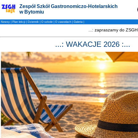
Zespół Szkół Gastronomiczo-Hotelarskich
w Bytomiu
Newsy
|
Plan lekcji
|
Dziennik
|
O szkole
|
O zawodach
|
Galeria
|
...: WAKACJE 2026 :...