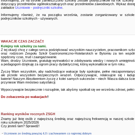
Informujemy, że na stronie zamieszczono szkolny zestaw podręczników na rok szkolny
dotyczący przedmiotów ogólnokształcących oraz przedmiotów zawodowych. Wykaz dostę
zakładce
Uczniowie - podręczniki szkolne
.
Informujemy również, że na początku września, zostanie zorganizowany w szkole
podręczników szkolnych - używanych.
WAKACJE CZAS ZACZĄĆ‼️
Kolejny rok szkolny za nami.
Z tej okazji chcę z całego serca podziękować wszystkim nauczycielom, pracownikom szko
oraz rodzicom Zespołu Szkół Gastronomiczno-Hotelarskich w Bytomiu za ten wspóln
spędzony czas, trud i zaangażowanie.
Wam, drodzy Uczniowie, gratuluję wytrwałości w zdobywaniu wiedzy i nowych umiejętnośc
a pedagogom dziękuję za ogrom pracy dydaktycznej, którą wykonaliście w tym roku.
Życzę Wam wszystkim, aby nadchodzące wakacje były spokojne, pełne niezapomnianyc
ale przede wszystkim bezpiecznych wrażeń. Odpoczywajcie, relaksujcie się i ładujc
baterie! Naszym Absolwentom życzę z kolei samych sukcesów – niech Wasza dalsza ści
przyniesie Wam mnóstwo satysfakcji.
Wypoczywajcie bezpiecznie i rozsądnie, tak abyśmy spotkali się we wrześniu zdrowi, pełni sił
Do zobaczenia po wakacjach
‼️
Ranking wyników rocznych ZSGH
Znamy już listę osób z najwyższą średnią oraz najwyższą frekwencją w naszej szkole
roku szkolnym 2025/2026
Czy jesteś tam? Sprawdź!
-
Uczniowie ze średnią powyżej 4,0 i zachowaniem co najmniej dobrym