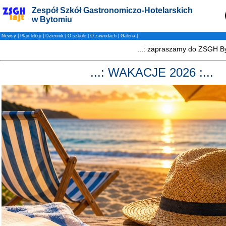
Zespół Szkół Gastronomiczo-Hotelarskich
w Bytomiu
Newsy
|
Plan lekcji
|
Dziennik
|
O szkole
|
O zawodach
|
Galeria
|
...: WAKACJE 2026 :...