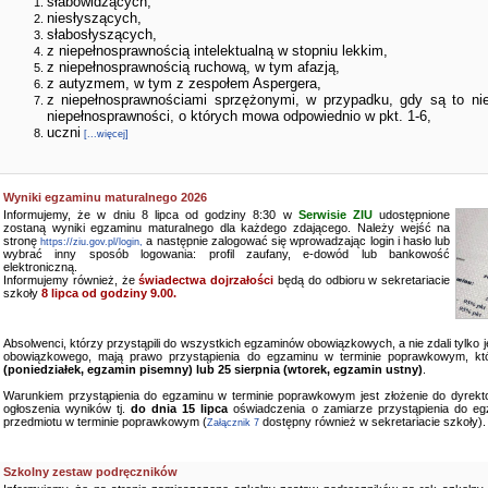
słabowidzących,
niesłyszących,
słabosłyszących,
z niepełnosprawnością intelektualną w stopniu lekkim,
z niepełnosprawnością ruchową, w tym afazją,
z autyzmem, w tym z zespołem Aspergera,
z niepełnosprawnościami sprzężonymi, w przypadku, gdy są to ni
niepełnosprawności, o których mowa odpowiednio w pkt. 1-6,
uczni
[...więcej]
Wyniki egzaminu maturalnego 2026
Informujemy, że w dniu 8 lipca od godziny 8:30 w
Serwisie ZIU
udostępnione
zostaną wyniki egzaminu maturalnego dla każdego zdającego. Należy wejść na
stronę
a następnie zalogować się wprowadzając login i hasło lub
https://ziu.gov.pl/login,
wybrać inny sposób logowania: profil zaufany, e-dowód lub bankowość
elektroniczną.
Informujemy również, że
świadectwa dojrzałości
będą do odbioru w sekretariacie
szkoły
8 lipca od godziny 9.00.
Absolwenci, którzy przystąpili do wszystkich egzaminów obowiązkowych, a nie zdali tylko
obowiązkowego, mają prawo przystąpienia do egzaminu w terminie poprawkowym, kt
(poniedziałek, egzamin pisemny) lub 25 sierpnia (wtorek, egzamin ustny)
.
Warunkiem przystąpienia do egzaminu w terminie poprawkowym jest złożenie do dyrekto
ogłoszenia wyników tj.
do dnia 15 lipca
oświadczenia o zamiarze przystąpienia do e
przedmiotu w terminie poprawkowym (
dostępny również w sekretariacie szkoły).
Załącznik 7
Szkolny zestaw podręczników