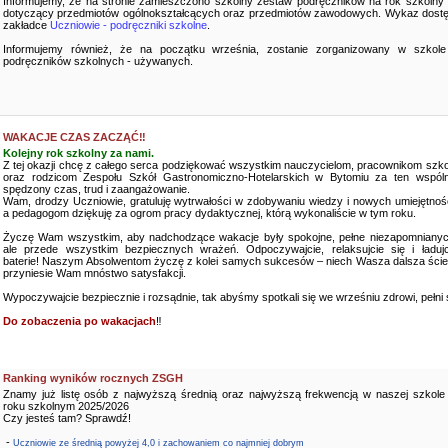
Informujemy, że na stronie zamieszczono szkolny zestaw podręczników na rok szkolny
dotyczący przedmiotów ogólnokształcących oraz przedmiotów zawodowych. Wykaz dostę
zakładce
Uczniowie - podręczniki szkolne
.
Informujemy również, że na początku września, zostanie zorganizowany w szkole
podręczników szkolnych - używanych.
WAKACJE CZAS ZACZĄĆ‼️
Kolejny rok szkolny za nami.
Z tej okazji chcę z całego serca podziękować wszystkim nauczycielom, pracownikom szko
oraz rodzicom Zespołu Szkół Gastronomiczno-Hotelarskich w Bytomiu za ten wspóln
spędzony czas, trud i zaangażowanie.
Wam, drodzy Uczniowie, gratuluję wytrwałości w zdobywaniu wiedzy i nowych umiejętnośc
a pedagogom dziękuję za ogrom pracy dydaktycznej, którą wykonaliście w tym roku.
Życzę Wam wszystkim, aby nadchodzące wakacje były spokojne, pełne niezapomnianyc
ale przede wszystkim bezpiecznych wrażeń. Odpoczywajcie, relaksujcie się i ładujc
baterie! Naszym Absolwentom życzę z kolei samych sukcesów – niech Wasza dalsza ści
przyniesie Wam mnóstwo satysfakcji.
Wypoczywajcie bezpiecznie i rozsądnie, tak abyśmy spotkali się we wrześniu zdrowi, pełni sił
Do zobaczenia po wakacjach
‼️
Ranking wyników rocznych ZSGH
Znamy już listę osób z najwyższą średnią oraz najwyższą frekwencją w naszej szkole
roku szkolnym 2025/2026
Czy jesteś tam? Sprawdź!
-
Uczniowie ze średnią powyżej 4,0 i zachowaniem co najmniej dobrym