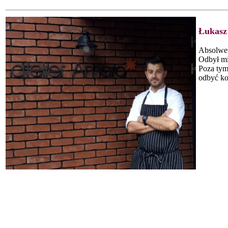
Łukasz
Absolwen
Odbył mi
Poza tym
odbyć ko