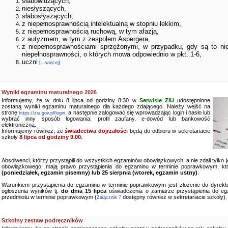
słabowidzących,
niesłyszących,
słabosłyszących,
z niepełnosprawnością intelektualną w stopniu lekkim,
z niepełnosprawnością ruchową, w tym afazją,
z autyzmem, w tym z zespołem Aspergera,
z niepełnosprawnościami sprzężonymi, w przypadku, gdy są to ni
niepełnosprawności, o których mowa odpowiednio w pkt. 1-6,
uczni
[...więcej]
Wyniki egzaminu maturalnego 2026
Informujemy, że w dniu 8 lipca od godziny 8:30 w
Serwisie ZIU
udostępnione
zostaną wyniki egzaminu maturalnego dla każdego zdającego. Należy wejść na
stronę
a następnie zalogować się wprowadzając login i hasło lub
https://ziu.gov.pl/login,
wybrać inny sposób logowania: profil zaufany, e-dowód lub bankowość
elektroniczną.
Informujemy również, że
świadectwa dojrzałości
będą do odbioru w sekretariacie
szkoły
8 lipca od godziny 9.00.
Absolwenci, którzy przystąpili do wszystkich egzaminów obowiązkowych, a nie zdali tylko
obowiązkowego, mają prawo przystąpienia do egzaminu w terminie poprawkowym, kt
(poniedziałek, egzamin pisemny) lub 25 sierpnia (wtorek, egzamin ustny)
.
Warunkiem przystąpienia do egzaminu w terminie poprawkowym jest złożenie do dyrekto
ogłoszenia wyników tj.
do dnia 15 lipca
oświadczenia o zamiarze przystąpienia do e
przedmiotu w terminie poprawkowym (
dostępny również w sekretariacie szkoły).
Załącznik 7
Szkolny zestaw podręczników