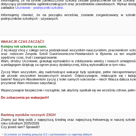
Informujemy, że na stronie zamieszczono szkolny zestaw podręczników na rok szkolny
dotyczący przedmiotów ogólnokształcących oraz przedmiotów zawodowych. Wykaz dostę
zakładce
Uczniowie - podręczniki szkolne
.
Informujemy również, że na początku września, zostanie zorganizowany w szkole
podręczników szkolnych - używanych.
WAKACJE CZAS ZACZĄĆ‼️
Kolejny rok szkolny za nami.
Z tej okazji chcę z całego serca podziękować wszystkim nauczycielom, pracownikom szko
oraz rodzicom Zespołu Szkół Gastronomiczno-Hotelarskich w Bytomiu za ten wspóln
spędzony czas, trud i zaangażowanie.
Wam, drodzy Uczniowie, gratuluję wytrwałości w zdobywaniu wiedzy i nowych umiejętnośc
a pedagogom dziękuję za ogrom pracy dydaktycznej, którą wykonaliście w tym roku.
Życzę Wam wszystkim, aby nadchodzące wakacje były spokojne, pełne niezapomnianyc
ale przede wszystkim bezpiecznych wrażeń. Odpoczywajcie, relaksujcie się i ładujc
baterie! Naszym Absolwentom życzę z kolei samych sukcesów – niech Wasza dalsza ści
przyniesie Wam mnóstwo satysfakcji.
Wypoczywajcie bezpiecznie i rozsądnie, tak abyśmy spotkali się we wrześniu zdrowi, pełni sił
Do zobaczenia po wakacjach
‼️
Ranking wyników rocznych ZSGH
Znamy już listę osób z najwyższą średnią oraz najwyższą frekwencją w naszej szkole
roku szkolnym 2025/2026
Czy jesteś tam? Sprawdź!
-
Uczniowie ze średnią powyżej 4,0 i zachowaniem co najmniej dobrym