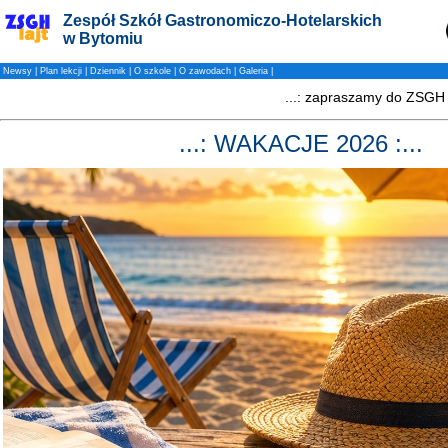
Zespół Szkół Gastronomiczo-Hotelarskich
w Bytomiu
Newsy
|
Plan lekcji
|
Dziennik
|
O szkole
|
O zawodach
|
Galeria
|
...: WAKACJE 2026 :...