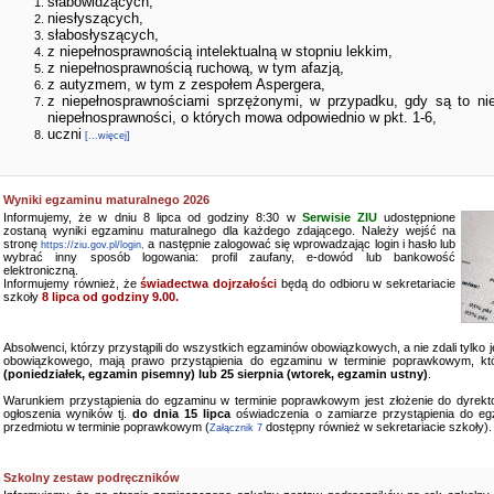
słabowidzących,
niesłyszących,
słabosłyszących,
z niepełnosprawnością intelektualną w stopniu lekkim,
z niepełnosprawnością ruchową, w tym afazją,
z autyzmem, w tym z zespołem Aspergera,
z niepełnosprawnościami sprzężonymi, w przypadku, gdy są to ni
niepełnosprawności, o których mowa odpowiednio w pkt. 1-6,
uczni
[...więcej]
Wyniki egzaminu maturalnego 2026
Informujemy, że w dniu 8 lipca od godziny 8:30 w
Serwisie ZIU
udostępnione
zostaną wyniki egzaminu maturalnego dla każdego zdającego. Należy wejść na
stronę
a następnie zalogować się wprowadzając login i hasło lub
https://ziu.gov.pl/login,
wybrać inny sposób logowania: profil zaufany, e-dowód lub bankowość
elektroniczną.
Informujemy również, że
świadectwa dojrzałości
będą do odbioru w sekretariacie
szkoły
8 lipca od godziny 9.00.
Absolwenci, którzy przystąpili do wszystkich egzaminów obowiązkowych, a nie zdali tylko
obowiązkowego, mają prawo przystąpienia do egzaminu w terminie poprawkowym, kt
(poniedziałek, egzamin pisemny) lub 25 sierpnia (wtorek, egzamin ustny)
.
Warunkiem przystąpienia do egzaminu w terminie poprawkowym jest złożenie do dyrekto
ogłoszenia wyników tj.
do dnia 15 lipca
oświadczenia o zamiarze przystąpienia do e
przedmiotu w terminie poprawkowym (
dostępny również w sekretariacie szkoły).
Załącznik 7
Szkolny zestaw podręczników