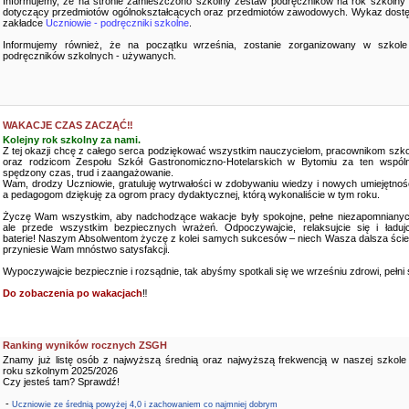
Informujemy, że na stronie zamieszczono szkolny zestaw podręczników na rok szkolny
dotyczący przedmiotów ogólnokształcących oraz przedmiotów zawodowych. Wykaz dostę
zakładce
Uczniowie - podręczniki szkolne
.
Informujemy również, że na początku września, zostanie zorganizowany w szkole
podręczników szkolnych - używanych.
WAKACJE CZAS ZACZĄĆ‼️
Kolejny rok szkolny za nami.
Z tej okazji chcę z całego serca podziękować wszystkim nauczycielom, pracownikom szko
oraz rodzicom Zespołu Szkół Gastronomiczno-Hotelarskich w Bytomiu za ten wspóln
spędzony czas, trud i zaangażowanie.
Wam, drodzy Uczniowie, gratuluję wytrwałości w zdobywaniu wiedzy i nowych umiejętnośc
a pedagogom dziękuję za ogrom pracy dydaktycznej, którą wykonaliście w tym roku.
Życzę Wam wszystkim, aby nadchodzące wakacje były spokojne, pełne niezapomnianyc
ale przede wszystkim bezpiecznych wrażeń. Odpoczywajcie, relaksujcie się i ładujc
baterie! Naszym Absolwentom życzę z kolei samych sukcesów – niech Wasza dalsza ści
przyniesie Wam mnóstwo satysfakcji.
Wypoczywajcie bezpiecznie i rozsądnie, tak abyśmy spotkali się we wrześniu zdrowi, pełni sił
Do zobaczenia po wakacjach
‼️
Ranking wyników rocznych ZSGH
Znamy już listę osób z najwyższą średnią oraz najwyższą frekwencją w naszej szkole
roku szkolnym 2025/2026
Czy jesteś tam? Sprawdź!
-
Uczniowie ze średnią powyżej 4,0 i zachowaniem co najmniej dobrym