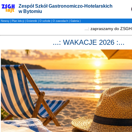
Zespół Szkół Gastronomiczo-Hotelarskich
w Bytomiu
Newsy
|
Plan lekcji
|
Dziennik
|
O szkole
|
O zawodach
|
Galeria
|
...: WAKACJE 2026 :...