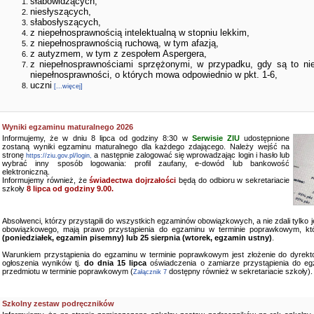
słabowidzących,
niesłyszących,
słabosłyszących,
z niepełnosprawnością intelektualną w stopniu lekkim,
z niepełnosprawnością ruchową, w tym afazją,
z autyzmem, w tym z zespołem Aspergera,
z niepełnosprawnościami sprzężonymi, w przypadku, gdy są to ni
niepełnosprawności, o których mowa odpowiednio w pkt. 1-6,
uczni
[...więcej]
Wyniki egzaminu maturalnego 2026
Informujemy, że w dniu 8 lipca od godziny 8:30 w
Serwisie ZIU
udostępnione
zostaną wyniki egzaminu maturalnego dla każdego zdającego. Należy wejść na
stronę
a następnie zalogować się wprowadzając login i hasło lub
https://ziu.gov.pl/login,
wybrać inny sposób logowania: profil zaufany, e-dowód lub bankowość
elektroniczną.
Informujemy również, że
świadectwa dojrzałości
będą do odbioru w sekretariacie
szkoły
8 lipca od godziny 9.00.
Absolwenci, którzy przystąpili do wszystkich egzaminów obowiązkowych, a nie zdali tylko
obowiązkowego, mają prawo przystąpienia do egzaminu w terminie poprawkowym, kt
(poniedziałek, egzamin pisemny) lub 25 sierpnia (wtorek, egzamin ustny)
.
Warunkiem przystąpienia do egzaminu w terminie poprawkowym jest złożenie do dyrekto
ogłoszenia wyników tj.
do dnia 15 lipca
oświadczenia o zamiarze przystąpienia do e
przedmiotu w terminie poprawkowym (
dostępny również w sekretariacie szkoły).
Załącznik 7
Szkolny zestaw podręczników