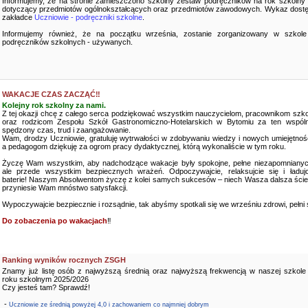
Informujemy, że na stronie zamieszczono szkolny zestaw podręczników na rok szkolny
dotyczący przedmiotów ogólnokształcących oraz przedmiotów zawodowych. Wykaz dostę
zakładce
Uczniowie - podręczniki szkolne
.
Informujemy również, że na początku września, zostanie zorganizowany w szkole
podręczników szkolnych - używanych.
WAKACJE CZAS ZACZĄĆ‼️
Kolejny rok szkolny za nami.
Z tej okazji chcę z całego serca podziękować wszystkim nauczycielom, pracownikom szko
oraz rodzicom Zespołu Szkół Gastronomiczno-Hotelarskich w Bytomiu za ten wspóln
spędzony czas, trud i zaangażowanie.
Wam, drodzy Uczniowie, gratuluję wytrwałości w zdobywaniu wiedzy i nowych umiejętnośc
a pedagogom dziękuję za ogrom pracy dydaktycznej, którą wykonaliście w tym roku.
Życzę Wam wszystkim, aby nadchodzące wakacje były spokojne, pełne niezapomnianyc
ale przede wszystkim bezpiecznych wrażeń. Odpoczywajcie, relaksujcie się i ładujc
baterie! Naszym Absolwentom życzę z kolei samych sukcesów – niech Wasza dalsza ści
przyniesie Wam mnóstwo satysfakcji.
Wypoczywajcie bezpiecznie i rozsądnie, tak abyśmy spotkali się we wrześniu zdrowi, pełni sił
Do zobaczenia po wakacjach
‼️
Ranking wyników rocznych ZSGH
Znamy już listę osób z najwyższą średnią oraz najwyższą frekwencją w naszej szkole
roku szkolnym 2025/2026
Czy jesteś tam? Sprawdź!
-
Uczniowie ze średnią powyżej 4,0 i zachowaniem co najmniej dobrym