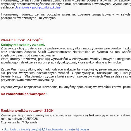
Informujemy, że na stronie zamieszczono szkolny zestaw podręczników na rok szkolny
dotyczący przedmiotów ogólnokształcących oraz przedmiotów zawodowych. Wykaz dostę
zakładce
Uczniowie - podręczniki szkolne
.
Informujemy również, że na początku września, zostanie zorganizowany w szkole
podręczników szkolnych - używanych.
WAKACJE CZAS ZACZĄĆ‼️
Kolejny rok szkolny za nami.
Z tej okazji chcę z całego serca podziękować wszystkim nauczycielom, pracownikom szko
oraz rodzicom Zespołu Szkół Gastronomiczno-Hotelarskich w Bytomiu za ten wspóln
spędzony czas, trud i zaangażowanie.
Wam, drodzy Uczniowie, gratuluję wytrwałości w zdobywaniu wiedzy i nowych umiejętnośc
a pedagogom dziękuję za ogrom pracy dydaktycznej, którą wykonaliście w tym roku.
Życzę Wam wszystkim, aby nadchodzące wakacje były spokojne, pełne niezapomnianyc
ale przede wszystkim bezpiecznych wrażeń. Odpoczywajcie, relaksujcie się i ładujc
baterie! Naszym Absolwentom życzę z kolei samych sukcesów – niech Wasza dalsza ści
przyniesie Wam mnóstwo satysfakcji.
Wypoczywajcie bezpiecznie i rozsądnie, tak abyśmy spotkali się we wrześniu zdrowi, pełni sił
Do zobaczenia po wakacjach
‼️
Ranking wyników rocznych ZSGH
Znamy już listę osób z najwyższą średnią oraz najwyższą frekwencją w naszej szkole
roku szkolnym 2025/2026
Czy jesteś tam? Sprawdź!
-
Uczniowie ze średnią powyżej 4,0 i zachowaniem co najmniej dobrym