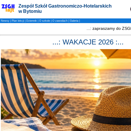
Zespół Szkół Gastronomiczo-Hotelarskich
w Bytomiu
Newsy
|
Plan lekcji
|
Dziennik
|
O szkole
|
O zawodach
|
Galeria
|
...: WAKACJE 2026 :...