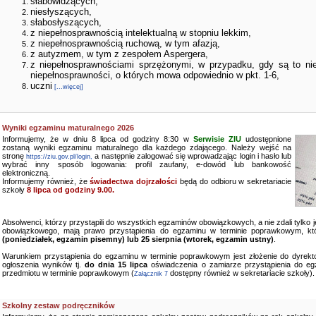
słabowidzących,
niesłyszących,
słabosłyszących,
z niepełnosprawnością intelektualną w stopniu lekkim,
z niepełnosprawnością ruchową, w tym afazją,
z autyzmem, w tym z zespołem Aspergera,
z niepełnosprawnościami sprzężonymi, w przypadku, gdy są to ni
niepełnosprawności, o których mowa odpowiednio w pkt. 1-6,
uczni
[...więcej]
Wyniki egzaminu maturalnego 2026
Informujemy, że w dniu 8 lipca od godziny 8:30 w
Serwisie ZIU
udostępnione
zostaną wyniki egzaminu maturalnego dla każdego zdającego. Należy wejść na
stronę
a następnie zalogować się wprowadzając login i hasło lub
https://ziu.gov.pl/login,
wybrać inny sposób logowania: profil zaufany, e-dowód lub bankowość
elektroniczną.
Informujemy również, że
świadectwa dojrzałości
będą do odbioru w sekretariacie
szkoły
8 lipca od godziny 9.00.
Absolwenci, którzy przystąpili do wszystkich egzaminów obowiązkowych, a nie zdali tylko
obowiązkowego, mają prawo przystąpienia do egzaminu w terminie poprawkowym, kt
(poniedziałek, egzamin pisemny) lub 25 sierpnia (wtorek, egzamin ustny)
.
Warunkiem przystąpienia do egzaminu w terminie poprawkowym jest złożenie do dyrekto
ogłoszenia wyników tj.
do dnia 15 lipca
oświadczenia o zamiarze przystąpienia do e
przedmiotu w terminie poprawkowym (
dostępny również w sekretariacie szkoły).
Załącznik 7
Szkolny zestaw podręczników