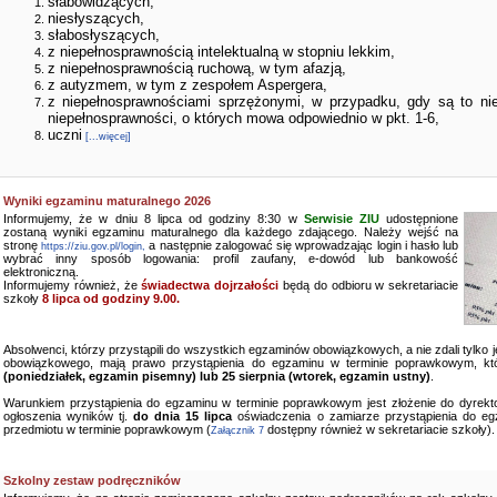
słabowidzących,
niesłyszących,
słabosłyszących,
z niepełnosprawnością intelektualną w stopniu lekkim,
z niepełnosprawnością ruchową, w tym afazją,
z autyzmem, w tym z zespołem Aspergera,
z niepełnosprawnościami sprzężonymi, w przypadku, gdy są to ni
niepełnosprawności, o których mowa odpowiednio w pkt. 1-6,
uczni
[...więcej]
Wyniki egzaminu maturalnego 2026
Informujemy, że w dniu 8 lipca od godziny 8:30 w
Serwisie ZIU
udostępnione
zostaną wyniki egzaminu maturalnego dla każdego zdającego. Należy wejść na
stronę
a następnie zalogować się wprowadzając login i hasło lub
https://ziu.gov.pl/login,
wybrać inny sposób logowania: profil zaufany, e-dowód lub bankowość
elektroniczną.
Informujemy również, że
świadectwa dojrzałości
będą do odbioru w sekretariacie
szkoły
8 lipca od godziny 9.00.
Absolwenci, którzy przystąpili do wszystkich egzaminów obowiązkowych, a nie zdali tylko
obowiązkowego, mają prawo przystąpienia do egzaminu w terminie poprawkowym, kt
(poniedziałek, egzamin pisemny) lub 25 sierpnia (wtorek, egzamin ustny)
.
Warunkiem przystąpienia do egzaminu w terminie poprawkowym jest złożenie do dyrekto
ogłoszenia wyników tj.
do dnia 15 lipca
oświadczenia o zamiarze przystąpienia do e
przedmiotu w terminie poprawkowym (
dostępny również w sekretariacie szkoły).
Załącznik 7
Szkolny zestaw podręczników