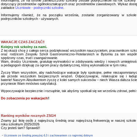
Informujemy, że na stronie zamieszczono szkolny zestaw podręczników na rok szkolny
dotyczący przedmiotów ogólnokształcących oraz przedmiotów zawodowych. Wykaz dostę
zakładce
Uczniowie - podręczniki szkolne
.
Informujemy również, że na początku września, zostanie zorganizowany w szkole
podręczników szkolnych - używanych.
WAKACJE CZAS ZACZĄĆ‼️
Kolejny rok szkolny za nami.
Z tej okazji chcę z całego serca podziękować wszystkim nauczycielom, pracownikom szko
oraz rodzicom Zespołu Szkół Gastronomiczno-Hotelarskich w Bytomiu za ten wspóln
spędzony czas, trud i zaangażowanie.
Wam, drodzy Uczniowie, gratuluję wytrwałości w zdobywaniu wiedzy i nowych umiejętnośc
a pedagogom dziękuję za ogrom pracy dydaktycznej, którą wykonaliście w tym roku.
Życzę Wam wszystkim, aby nadchodzące wakacje były spokojne, pełne niezapomnianyc
ale przede wszystkim bezpiecznych wrażeń. Odpoczywajcie, relaksujcie się i ładujc
baterie! Naszym Absolwentom życzę z kolei samych sukcesów – niech Wasza dalsza ści
przyniesie Wam mnóstwo satysfakcji.
Wypoczywajcie bezpiecznie i rozsądnie, tak abyśmy spotkali się we wrześniu zdrowi, pełni sił
Do zobaczenia po wakacjach
‼️
Ranking wyników rocznych ZSGH
Znamy już listę osób z najwyższą średnią oraz najwyższą frekwencją w naszej szkole
roku szkolnym 2025/2026
Czy jesteś tam? Sprawdź!
-
Uczniowie ze średnią powyżej 4,0 i zachowaniem co najmniej dobrym