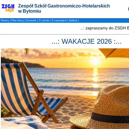
Zespół Szkół Gastronomiczo-Hotelarskich
w Bytomiu
Newsy
|
Plan lekcji
|
Dziennik
|
O szkole
|
O zawodach
|
Galeria
|
...: WAKACJE 2026 :...