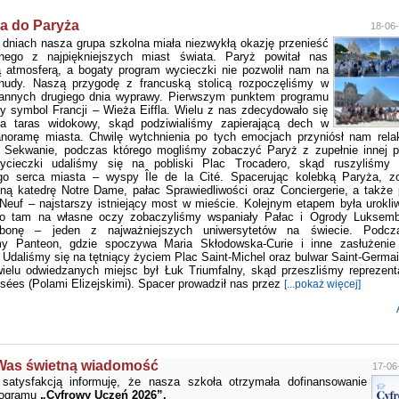
a do Paryża
18-06-
 dniach nasza grupa szkolna miała niezwykłą okazję przenieść
nego z najpiękniejszych miast świata. Paryż powitał nas
 atmosferą, a bogaty program wycieczki nie pozwolił nam na
 nudy. Naszą przygodę z francuską stolicą rozpoczęliśmy w
rannych drugiego dnia wyprawy. Pierwszym punktem programu
ny symbol Francji – Wieża Eiffla. Wielu z nas zdecydowało się
a taras widokowy, skąd podziwialiśmy zapierającą dech w
anoramę miasta. Chwilę wytchnienia po tych emocjach przyniósł nam relak
o Sekwanie, podczas którego mogliśmy zobaczyć Paryż z zupełnie innej p
cieczki udaliśmy się na pobliski Plac Trocadero, skąd ruszyliśmy 
ego serca miasta – wyspy Île de la Cité. Spacerując kolebką Paryża, z
ną katedrę Notre Dame, pałac Sprawiedliwości oraz Conciergerie, a także
Neuf – najstarszy istniejący most w mieście. Kolejnym etapem była urokli
To tam na własne oczy zobaczyliśmy wspaniały Pałac i Ogrody Luksemb
rbonę – jeden z najważniejszych uniwersytetów na świecie. Podcz
my Panteon, gdzie spoczywa Maria Skłodowska-Curie i inne zasłużenie 
. Udaliśmy się na tętniący życiem Plac Saint-Michel oraz bulwar Saint-Germai
elu odwiedzanych miejsc był Łuk Triumfalny, skąd przeszliśmy reprezenta
ées (Polami Elizejskimi). Spacer prowadził nas przez
[...pokaż więcej]
Was świetną wiadomość
17-06
satysfakcją informuję, że nasza szkoła otrzymała dofinansowanie
rogramu
„Cyfrowy Uczeń 2026”.