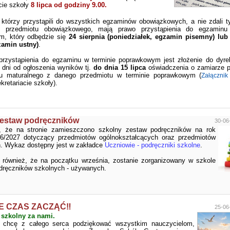
cie szkoły
8 lipca od godziny 9.00.
 którzy przystąpili do wszystkich egzaminów obowiązkowych, a nie zdali t
 przedmiotu obowiązkowego, mają prawo przystąpienia do egzaminu
m, który odbędzie się
24 sierpnia (poniedziałek, egzamin pisemny) lub 
zamin ustny)
.
rzystąpienia do egzaminu w terminie poprawkowym jest złożenie do dyre
 dni od ogłoszenia wyników tj.
do dnia 15 lipca
oświadczenia o zamiarze p
u maturalnego z danego przedmiotu w terminie poprawkowym (
Załącznik
kretariacie szkoły).
zestaw podręczników
30-06
y, że na stronie zamieszczono szkolny zestaw podręczników na rok
6/2027 dotyczący przedmiotów ogólnokształcących oraz przedmiotów
 Wykaz dostępny jest w zakładce
Uczniowie - podręczniki szkolne
.
 również, że na początku września, zostanie zorganizowany w szkole
dręczników szkolnych - używanych.
 CZAS ZACZĄĆ‼️
25-06
k szkolny za nami.
ji chcę z całego serca podziękować wszystkim nauczycielom,