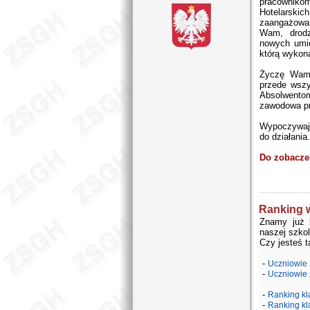
pracowniko
Hotelarsk
zaangażowa
Wam, drodz
nowych umie
którą wykona
Życzę Wam 
przede wszy
Absolwento
zawodowa pr
Wypoczywajci
do działania.
Do zobacze
Ranking 
Znamy już 
naszej szko
Czy jesteś 
-
Uczniowie 
-
Uczniowie 
-
Ranking kl
-
Ranking kl