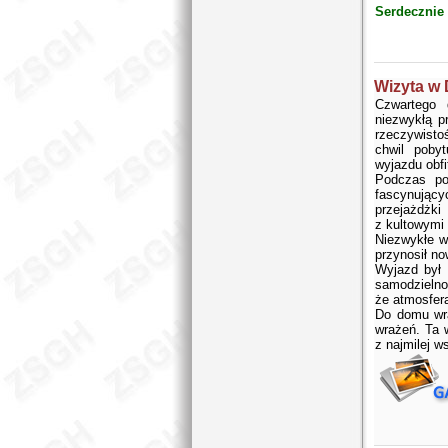
Serdecznie
Wizyta w 
Czwartego 
niezwykłą p
rzeczywisto
chwil poby
wyjazdu obfi
Podczas po
fascynującyc
przejażdżki
z kultowymi 
Niezwykłe w
przynosił n
Wyjazd był 
samodzielno
że atmosfera
Do domu wr
wrażeń. Ta 
z najmilej 