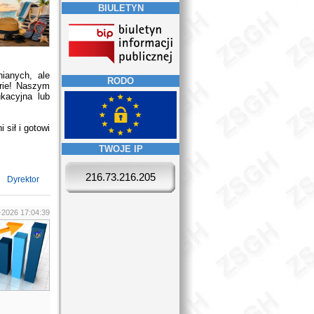
BIULETYN
ianych, ale
RODO
erie! Naszym
kacyjna lub
 sił i gotowi
TWOJE IP
216.73.216.205
Dyrektor
-2026 17:04:39