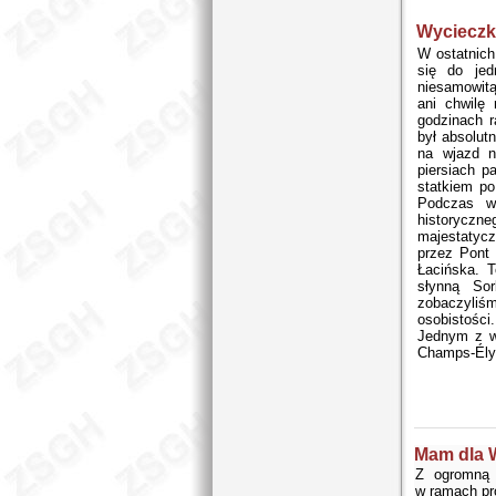
Wycieczk
W ostatnich
się do jed
niesamowitą
ani chwilę
godzinach 
był absolut
na wjazd n
piersiach p
statkiem p
Podczas wy
historyczn
majestatycz
przez Pont 
Łacińska. 
słynną So
zobaczyliś
osobistości
Jednym z wi
Champs-Élys
Mam dla 
Z ogromną 
w ramach p