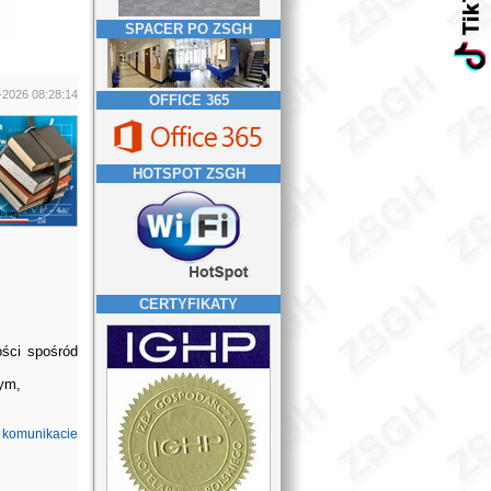
SPACER PO ZSGH
-2026 08:28:14
OFFICE 365
HOTSPOT ZSGH
CERTYFIKATY
ości spośród
nym,
w
komunikacie