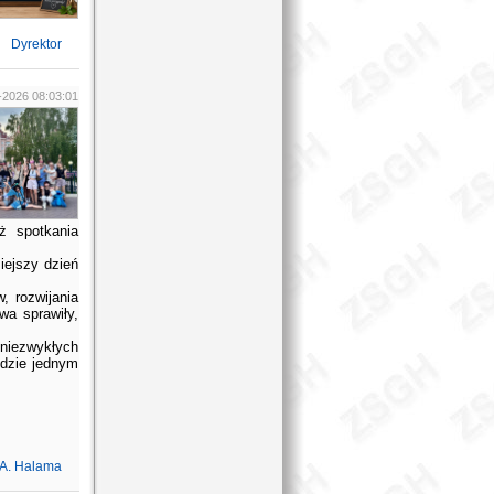
Dyrektor
-2026 08:03:01
eż spotkania
iejszy dzień
, rozwijania
wa sprawiły,
niezwykłych
ędzie jednym
A. Halama