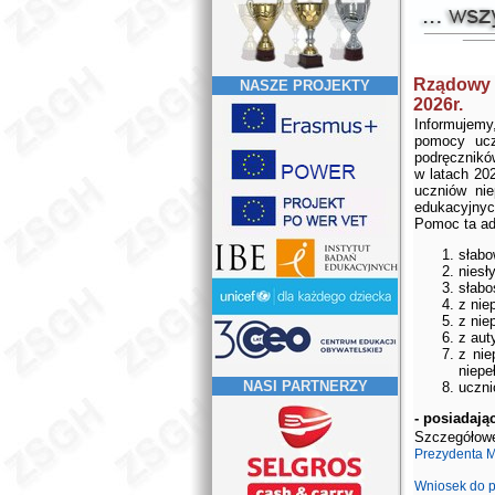
Rządowy 
NASZE PROJEKTY
2026r.
Informujem
pomocy ucz
podręcznik
w latach 20
uczniów ni
edukacyjnyc
Pomoc ta ad
słabo
niesł
słabo
z nie
z nie
z aut
z nie
niepe
NASI PARTNERZY
uczni
- posiadają
Szczegółow
Prezydenta M
Wniosek do 