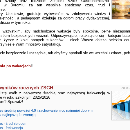
m szkoły oraz rodzicom Zespołu Szkół Gastronomiczno-
ich w Bytomiu za ten wspólnie spędzony czas, trud i
nie.
y Uczniowie, gratuluję wytrwałości w zdobywaniu wiedzy i
jętności, a pedagogom dziękuję za ogrom pracy dydaktycznej,
liście w tym roku.
wszystkim, aby nadchodzące wakacje były spokojne, pełne niezapomn
stkim bezpiecznych wrażeń. Odpoczywajcie, relaksujcie się i ładujcie bat
m życzę z kolei samych sukcesów – niech Wasza dalsza ścieżka edu
zyniesie Wam mnóstwo satysfakcji.
e bezpiecznie i rozsądnie, tak abyśmy spotkali się we wrześniu zdrowi, pełni
nia po wakacjach
‼️
wyników rocznych ZSGH
20-06
listę osób z najwyższą średnią oraz najwyższą frekwencją w
le w roku szkolnym 2025/2026
tam? Sprawdź!
ze średnią powyżej 4,0 i zachowaniem co najmniej dobrym
z najlepszą frekwencją
as - średnie ocen
as - frekwencja