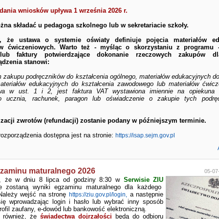
dania wniosków upływa 1 września 2026 r.
na składać u pedagoga szkolnego lub w sekretariacie szkoły.
, że ustawa o systemie oświaty definiuje pojęcia materiałów ed
ów ćwiczeniowych. Warto też - myśląc o skorzystaniu z programu 
lub faktury potwierdzające dokonanie rzeczowych zakupów dl
ądzenia stanowi:
 zakupu podręczników do kształcenia ogólnego, materiałów edukacyjnych do
ateriałów edukacyjnych do kształcenia zawodowego lub materiałów ćwicz
a w ust. 1 i 2, jest faktura VAT wystawiona imiennie na opiekuna 
ego ucznia, rachunek, paragon lub oświadczenie o zakupie tych podrę
izacji zwrotów (refundacji) zostanie podany w późniejszym terminie.
rozporządzenia dostępna jest na stronie:
https://isap.sejm.gov.pl
gzaminu maturalnego 2026
05-07
y, że w dniu 8 lipca od godziny 8:30 w
Serwisie ZIU
ne zostaną wyniki egzaminu maturalnego dla każdego
Należy wejść na stronę
a następnie
https://ziu.gov.pl/login,
ię wprowadzając login i hasło lub wybrać inny sposób
rofil zaufany, e-dowód lub bankowość elektroniczną.
y również, że
świadectwa dojrzałości
będą do odbioru