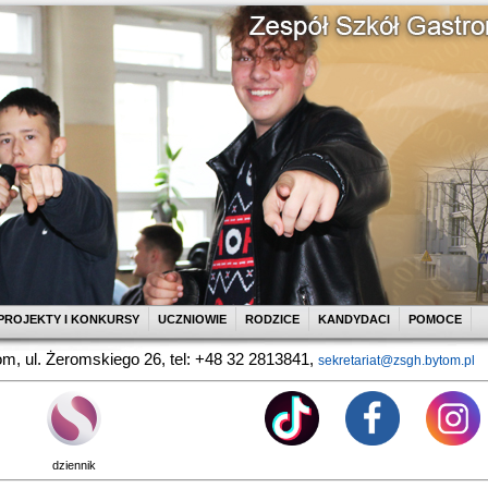
PROJEKTY I KONKURSY
UCZNIOWIE
RODZICE
KANDYDACI
POMOCE
m, ul. Żeromskiego 26, tel: +48 32 2813841,
sekretariat@zsgh.bytom.pl
dziennik