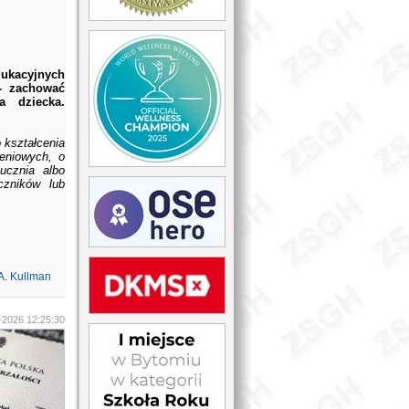
ukacyjnych
- zachować
a dziecka.
 kształcenia
eniowych, o
ucznia albo
czników lub
A. Kullman
-2026 12:25:30