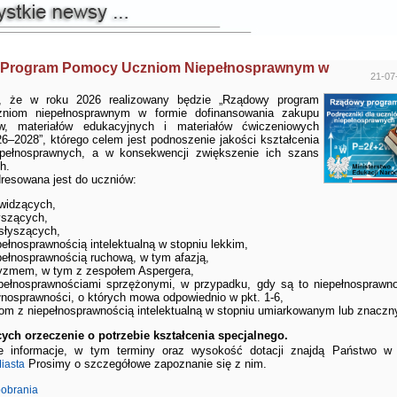
Program Pomocy Uczniom Niepełnosprawnym w
21-07
y, że w roku 2026 realizowany będzie „Rządowy program
niom niepełnosprawnym w formie dofinansowania zakupu
ów, materiałów edukacyjnych i materiałów ćwiczeniowych
26–2028”, którego celem jest podnoszenie jakości kształcenia
epełnosprawnych, a w konsekwencji zwiększenie ich szans
h.
resowana jest do uczniów:
widzących,
yszących,
słyszących,
pełnosprawnością intelektualną w stopniu lekkim,
pełnosprawnością ruchową, w tym afazją,
yzmem, w tym z zespołem Aspergera,
pełnosprawnościami sprzężonymi, w przypadku, gdy są to niepełnosprawn
łnosprawności, o których mowa odpowiednio w pkt. 1-6,
om z niepełnosprawnością intelektualną w stopniu umiarkowanym lub znacz
cych orzeczenie o potrzebie kształcenia specjalnego.
e informacje, w tym terminy oraz wysokość dotacji znajdą Państwo 
Prosimy o szczegółowe zapoznanie się z nim.
iasta
pobrania