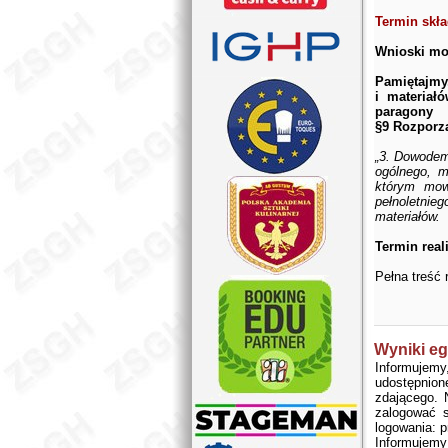
Termin skła
Wnioski moż
Pamiętajmy
i materiał
paragony 
§9 Rozporz
„3. Dowodem
ogólnego, m
którym mow
pełnoletni
materiałów.
Termin real
Pełna treść 
Wyniki e
Informujem
udostępnio
zdającego. 
zalogować s
logowania: p
Informujem