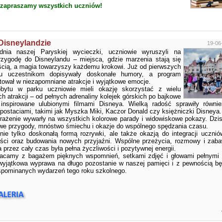
 zapraszamy wszystkich uczniów!
Disneylandzie
19-06
dnia naszej Paryskiej wycieczki, uczniowie wyruszyli na
rzygodę do Disneylandu – miejsca, gdzie marzenia stają się
ścią, a magia towarzyszy każdemu krokowi. Już od pierwszych
tu uczestnikom dopisywały doskonałe humory, a program
tował w niezapomniane atrakcje i wyjątkowe emocje.
bytu w parku uczniowie mieli okazję skorzystać z wielu
h atrakcji – od pełnych adrenaliny kolejek górskich po bajkowe
 inspirowane ulubionymi filmami Disneya. Wielką radość sprawiły równi
postaciami, takimi jak Myszka Miki, Kaczor Donald czy księżniczki Disneya.
rażenie wywarły na wszystkich kolorowe parady i widowiskowe pokazy. Dzis
owe przygody, mnóstwo śmiechu i okazje do wspólnego spędzania czasu.
nie tylko doskonałą formą rozrywki, ale także okazją do integracji uczniów
ści oraz budowania nowych przyjaźni. Wspólne przeżycia, rozmowy i zaba
 przez cały czas była pełna życzliwości i pozytywnej energii.
acamy z bagażem pięknych wspomnień, setkami zdjęć i głowami pełnymi 
wyjątkowa wyprawa na długo pozostanie w naszej pamięci i z pewnością b
wspominanych wydarzeń tego roku szkolnego.