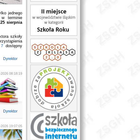
ylko jednego
 w terminie
25 sierpnia
ktora szkoły
rzystąpienia
dostępny
 7
Dyrektor
-2026 08:18:19
Dyrektor
-2026 19:07:05