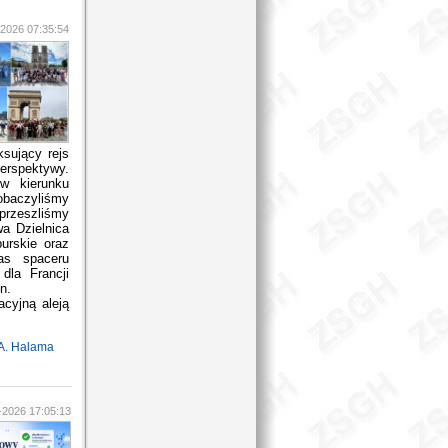
2026 07:35:54
sujący rejs
erspektywy.
w kierunku
obaczyliśmy
 przeszliśmy
wa Dzielnica
urskie oraz
as spaceru
dla Francji
n.
cyjną aleją
A. Halama
-2026 17:05:13