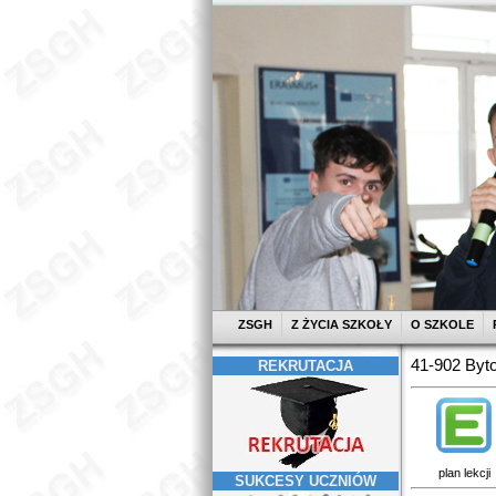
ZSGH
Z ŻYCIA SZKOŁY
O SZKOLE
41-902 Byto
REKRUTACJA
plan lekcji
SUKCESY UCZNIÓW