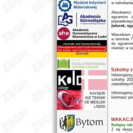
w sekretaria
Absolwenci,
egzaminu z
poprawkowy
(wtorek, eg
Warunkiem p
w terminie 7
do egzamin
również w se
Szkolny 
Informujem
szkolny 202
zawodowych.
Informujemy
kiermasz po
WAKACJE
Kolejny ro
Z tej okaz