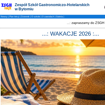
Zespół Szkół Gastronomiczo-Hotelarskich
w Bytomiu
Newsy
|
Plan lekcji
|
Dziennik
|
O szkole
|
O zawodach
|
Galeria
|
...: WAKACJE 2026 :...