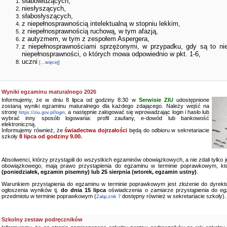
słabowidzących,
niesłyszących,
słabosłyszących,
z niepełnosprawnością intelektualną w stopniu lekkim,
z niepełnosprawnością ruchową, w tym afazją,
z autyzmem, w tym z zespołem Aspergera,
z niepełnosprawnościami sprzężonymi, w przypadku, gdy są to ni
niepełnosprawności, o których mowa odpowiednio w pkt. 1-6,
uczni
[...więcej]
Wyniki egzaminu maturalnego 2026
Informujemy, że w dniu 8 lipca od godziny 8:30 w
Serwisie ZIU
udostępnione
zostaną wyniki egzaminu maturalnego dla każdego zdającego. Należy wejść na
stronę
a następnie zalogować się wprowadzając login i hasło lub
https://ziu.gov.pl/login,
wybrać inny sposób logowania: profil zaufany, e-dowód lub bankowość
elektroniczną.
Informujemy również, że
świadectwa dojrzałości
będą do odbioru w sekretariacie
szkoły
8 lipca od godziny 9.00.
Absolwenci, którzy przystąpili do wszystkich egzaminów obowiązkowych, a nie zdali tylko
obowiązkowego, mają prawo przystąpienia do egzaminu w terminie poprawkowym, kt
(poniedziałek, egzamin pisemny) lub 25 sierpnia (wtorek, egzamin ustny)
.
Warunkiem przystąpienia do egzaminu w terminie poprawkowym jest złożenie do dyrekto
ogłoszenia wyników tj.
do dnia 15 lipca
oświadczenia o zamiarze przystąpienia do e
przedmiotu w terminie poprawkowym (
dostępny również w sekretariacie szkoły).
Załącznik 7
Szkolny zestaw podręczników