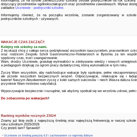
Informujemy, że na stronie zamieszczono szkolny zestaw podręczników na rok szkolny
dotyczący przedmiotów ogólnokształcących oraz przedmiotów zawodowych. Wykaz dostę
zakładce
Uczniowie - podręczniki szkolne
.
Informujemy również, że na początku września, zostanie zorganizowany w szkole
podręczników szkolnych - używanych.
WAKACJE CZAS ZACZĄĆ‼️
Kolejny rok szkolny za nami.
Z tej okazji chcę z całego serca podziękować wszystkim nauczycielom, pracownikom szko
oraz rodzicom Zespołu Szkół Gastronomiczno-Hotelarskich w Bytomiu za ten wspóln
spędzony czas, trud i zaangażowanie.
Wam, drodzy Uczniowie, gratuluję wytrwałości w zdobywaniu wiedzy i nowych umiejętnośc
a pedagogom dziękuję za ogrom pracy dydaktycznej, którą wykonaliście w tym roku.
Życzę Wam wszystkim, aby nadchodzące wakacje były spokojne, pełne niezapomnianyc
ale przede wszystkim bezpiecznych wrażeń. Odpoczywajcie, relaksujcie się i ładujc
baterie! Naszym Absolwentom życzę z kolei samych sukcesów – niech Wasza dalsza ści
przyniesie Wam mnóstwo satysfakcji.
Wypoczywajcie bezpiecznie i rozsądnie, tak abyśmy spotkali się we wrześniu zdrowi, pełni sił
Do zobaczenia po wakacjach
‼️
Ranking wyników rocznych ZSGH
Znamy już listę osób z najwyższą średnią oraz najwyższą frekwencją w naszej szkole
roku szkolnym 2025/2026
Czy jesteś tam? Sprawdź!
-
Uczniowie ze średnią powyżej 4,0 i zachowaniem co najmniej dobrym