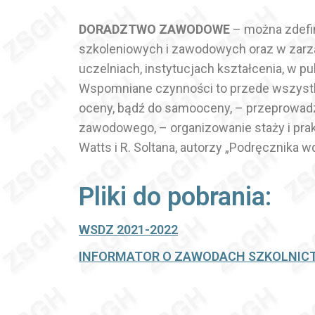
DORADZTWO ZAWODOWE
– można zdefi
szkoleniowych i zawodowych oraz w zarz
uczelniach, instytucjach kształcenia, w p
Wspomniane czynności to przede wszystk
oceny, bądź do samooceny, – przeprowad
zawodowego, – organizowanie staży i prakt
Watts i R. Soltana, autorzy „Podręcznika
Pliki do pobrania:
WSDZ 2021-2022
INFORMATOR O ZAWODACH SZKOLNI