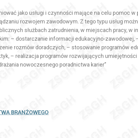
niować jako usługi i czynności mające na celu pomoc 
ądzaniu rozwojem zawodowym. Z tego typu usług można
ublicznych służbach zatrudnienia, w miejscach pracy, w
im: – dostarczanie informacji edukacyjno-zawodowej, 
zenie rozmów doradczych, – stosowanie programów edu
yk, – realizacja programów rozwijających umiejętności s
 wdrażania nowoczesnego poradnictwa karier”
CTWA BRANŻOWEGO