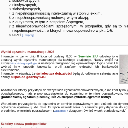
słabowidzących,
niesłyszących,
słabosłyszących,
z niepełnosprawnością intelektualną w stopniu lekkim,
z niepełnosprawnością ruchową, w tym afazją,
z autyzmem, w tym z zespołem Aspergera,
z niepełnosprawnościami sprzężonymi, w przypadku, gdy są to ni
niepełnosprawności, o których mowa odpowiednio w pkt. 1-6,
uczni
[...więcej]
Wyniki egzaminu maturalnego 2026
Informujemy, że w dniu 8 lipca od godziny 8:30 w
Serwisie ZIU
udostępnione
zostaną wyniki egzaminu maturalnego dla każdego zdającego. Należy wejść na
stronę
a następnie zalogować się wprowadzając login i hasło lub
https://ziu.gov.pl/login,
wybrać inny sposób logowania: profil zaufany, e-dowód lub bankowość
elektroniczną.
Informujemy również, że
świadectwa dojrzałości
będą do odbioru w sekretariacie
szkoły
8 lipca od godziny 9.00.
Absolwenci, którzy przystąpili do wszystkich egzaminów obowiązkowych, a nie zdali tylko
obowiązkowego, mają prawo przystąpienia do egzaminu w terminie poprawkowym, kt
(poniedziałek, egzamin pisemny) lub 25 sierpnia (wtorek, egzamin ustny)
.
Warunkiem przystąpienia do egzaminu w terminie poprawkowym jest złożenie do dyrekto
ogłoszenia wyników tj.
do dnia 15 lipca
oświadczenia o zamiarze przystąpienia do e
przedmiotu w terminie poprawkowym (
dostępny również w sekretariacie szkoły).
Załącznik 7
Szkolny zestaw podręczników