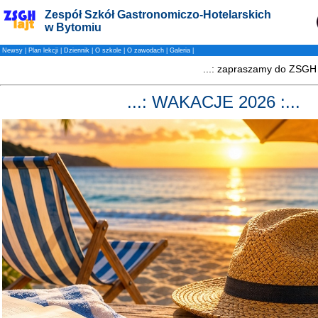
Zespół Szkół Gastronomiczo-Hotelarskich
w Bytomiu
Newsy
|
Plan lekcji
|
Dziennik
|
O szkole
|
O zawodach
|
Galeria
|
...: WAKACJE 2026 :...