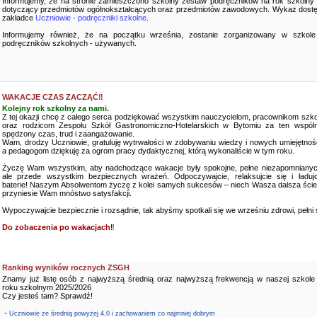
Informujemy, że na stronie zamieszczono szkolny zestaw podręczników na rok szkolny
dotyczący przedmiotów ogólnokształcących oraz przedmiotów zawodowych. Wykaz dostę
zakładce
Uczniowie - podręczniki szkolne
.
Informujemy również, że na początku września, zostanie zorganizowany w szkole
podręczników szkolnych - używanych.
WAKACJE CZAS ZACZĄĆ‼️
Kolejny rok szkolny za nami.
Z tej okazji chcę z całego serca podziękować wszystkim nauczycielom, pracownikom szko
oraz rodzicom Zespołu Szkół Gastronomiczno-Hotelarskich w Bytomiu za ten wspóln
spędzony czas, trud i zaangażowanie.
Wam, drodzy Uczniowie, gratuluję wytrwałości w zdobywaniu wiedzy i nowych umiejętnośc
a pedagogom dziękuję za ogrom pracy dydaktycznej, którą wykonaliście w tym roku.
Życzę Wam wszystkim, aby nadchodzące wakacje były spokojne, pełne niezapomnianyc
ale przede wszystkim bezpiecznych wrażeń. Odpoczywajcie, relaksujcie się i ładujc
baterie! Naszym Absolwentom życzę z kolei samych sukcesów – niech Wasza dalsza ści
przyniesie Wam mnóstwo satysfakcji.
Wypoczywajcie bezpiecznie i rozsądnie, tak abyśmy spotkali się we wrześniu zdrowi, pełni sił
Do zobaczenia po wakacjach
‼️
Ranking wyników rocznych ZSGH
Znamy już listę osób z najwyższą średnią oraz najwyższą frekwencją w naszej szkole
roku szkolnym 2025/2026
Czy jesteś tam? Sprawdź!
-
Uczniowie ze średnią powyżej 4,0 i zachowaniem co najmniej dobrym