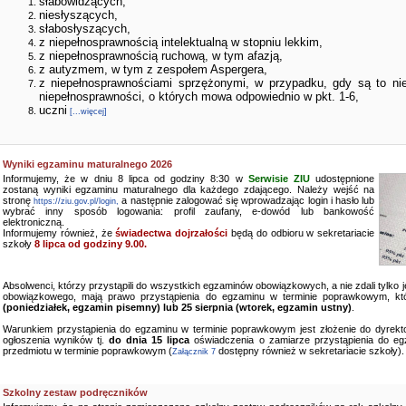
słabowidzących,
niesłyszących,
słabosłyszących,
z niepełnosprawnością intelektualną w stopniu lekkim,
z niepełnosprawnością ruchową, w tym afazją,
z autyzmem, w tym z zespołem Aspergera,
z niepełnosprawnościami sprzężonymi, w przypadku, gdy są to ni
niepełnosprawności, o których mowa odpowiednio w pkt. 1-6,
uczni
[...więcej]
Wyniki egzaminu maturalnego 2026
Informujemy, że w dniu 8 lipca od godziny 8:30 w
Serwisie ZIU
udostępnione
zostaną wyniki egzaminu maturalnego dla każdego zdającego. Należy wejść na
stronę
a następnie zalogować się wprowadzając login i hasło lub
https://ziu.gov.pl/login,
wybrać inny sposób logowania: profil zaufany, e-dowód lub bankowość
elektroniczną.
Informujemy również, że
świadectwa dojrzałości
będą do odbioru w sekretariacie
szkoły
8 lipca od godziny 9.00.
Absolwenci, którzy przystąpili do wszystkich egzaminów obowiązkowych, a nie zdali tylko
obowiązkowego, mają prawo przystąpienia do egzaminu w terminie poprawkowym, kt
(poniedziałek, egzamin pisemny) lub 25 sierpnia (wtorek, egzamin ustny)
.
Warunkiem przystąpienia do egzaminu w terminie poprawkowym jest złożenie do dyrekto
ogłoszenia wyników tj.
do dnia 15 lipca
oświadczenia o zamiarze przystąpienia do e
przedmiotu w terminie poprawkowym (
dostępny również w sekretariacie szkoły).
Załącznik 7
Szkolny zestaw podręczników