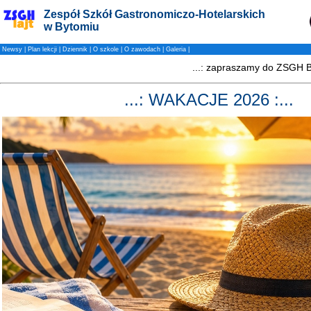
Zespół Szkół Gastronomiczo-Hotelarskich
w Bytomiu
Newsy
|
Plan lekcji
|
Dziennik
|
O szkole
|
O zawodach
|
Galeria
|
...: WAKACJE 2026 :...