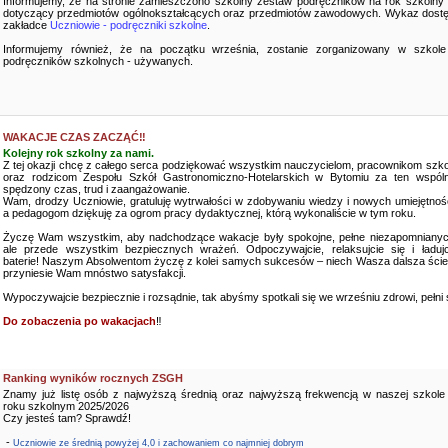
Informujemy, że na stronie zamieszczono szkolny zestaw podręczników na rok szkolny
dotyczący przedmiotów ogólnokształcących oraz przedmiotów zawodowych. Wykaz dostę
zakładce
Uczniowie - podręczniki szkolne
.
Informujemy również, że na początku września, zostanie zorganizowany w szkole
podręczników szkolnych - używanych.
WAKACJE CZAS ZACZĄĆ‼️
Kolejny rok szkolny za nami.
Z tej okazji chcę z całego serca podziękować wszystkim nauczycielom, pracownikom szko
oraz rodzicom Zespołu Szkół Gastronomiczno-Hotelarskich w Bytomiu za ten wspóln
spędzony czas, trud i zaangażowanie.
Wam, drodzy Uczniowie, gratuluję wytrwałości w zdobywaniu wiedzy i nowych umiejętnośc
a pedagogom dziękuję za ogrom pracy dydaktycznej, którą wykonaliście w tym roku.
Życzę Wam wszystkim, aby nadchodzące wakacje były spokojne, pełne niezapomnianyc
ale przede wszystkim bezpiecznych wrażeń. Odpoczywajcie, relaksujcie się i ładujc
baterie! Naszym Absolwentom życzę z kolei samych sukcesów – niech Wasza dalsza ści
przyniesie Wam mnóstwo satysfakcji.
Wypoczywajcie bezpiecznie i rozsądnie, tak abyśmy spotkali się we wrześniu zdrowi, pełni sił
Do zobaczenia po wakacjach
‼️
Ranking wyników rocznych ZSGH
Znamy już listę osób z najwyższą średnią oraz najwyższą frekwencją w naszej szkole
roku szkolnym 2025/2026
Czy jesteś tam? Sprawdź!
-
Uczniowie ze średnią powyżej 4,0 i zachowaniem co najmniej dobrym