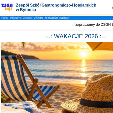
Zespół Szkół Gastronomiczo-Hotelarskich
w Bytomiu
Newsy
|
Plan lekcji
|
Dziennik
|
O szkole
|
O zawodach
|
Galeria
|
...: WAKACJE 2026 :...