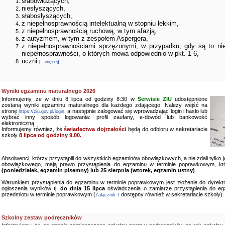
słabowidzących,
niesłyszących,
słabosłyszących,
z niepełnosprawnością intelektualną w stopniu lekkim,
z niepełnosprawnością ruchową, w tym afazją,
z autyzmem, w tym z zespołem Aspergera,
z niepełnosprawnościami sprzężonymi, w przypadku, gdy są to ni
niepełnosprawności, o których mowa odpowiednio w pkt. 1-6,
uczni
[...więcej]
Wyniki egzaminu maturalnego 2026
Informujemy, że w dniu 8 lipca od godziny 8:30 w
Serwisie ZIU
udostępnione
zostaną wyniki egzaminu maturalnego dla każdego zdającego. Należy wejść na
stronę
a następnie zalogować się wprowadzając login i hasło lub
https://ziu.gov.pl/login,
wybrać inny sposób logowania: profil zaufany, e-dowód lub bankowość
elektroniczną.
Informujemy również, że
świadectwa dojrzałości
będą do odbioru w sekretariacie
szkoły
8 lipca od godziny 9.00.
Absolwenci, którzy przystąpili do wszystkich egzaminów obowiązkowych, a nie zdali tylko
obowiązkowego, mają prawo przystąpienia do egzaminu w terminie poprawkowym, kt
(poniedziałek, egzamin pisemny) lub 25 sierpnia (wtorek, egzamin ustny)
.
Warunkiem przystąpienia do egzaminu w terminie poprawkowym jest złożenie do dyrekto
ogłoszenia wyników tj.
do dnia 15 lipca
oświadczenia o zamiarze przystąpienia do e
przedmiotu w terminie poprawkowym (
dostępny również w sekretariacie szkoły).
Załącznik 7
Szkolny zestaw podręczników