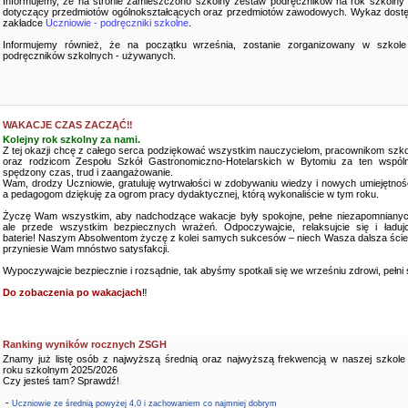
Informujemy, że na stronie zamieszczono szkolny zestaw podręczników na rok szkolny
dotyczący przedmiotów ogólnokształcących oraz przedmiotów zawodowych. Wykaz dostę
zakładce
Uczniowie - podręczniki szkolne
.
Informujemy również, że na początku września, zostanie zorganizowany w szkole
podręczników szkolnych - używanych.
WAKACJE CZAS ZACZĄĆ‼️
Kolejny rok szkolny za nami.
Z tej okazji chcę z całego serca podziękować wszystkim nauczycielom, pracownikom szko
oraz rodzicom Zespołu Szkół Gastronomiczno-Hotelarskich w Bytomiu za ten wspóln
spędzony czas, trud i zaangażowanie.
Wam, drodzy Uczniowie, gratuluję wytrwałości w zdobywaniu wiedzy i nowych umiejętnośc
a pedagogom dziękuję za ogrom pracy dydaktycznej, którą wykonaliście w tym roku.
Życzę Wam wszystkim, aby nadchodzące wakacje były spokojne, pełne niezapomnianyc
ale przede wszystkim bezpiecznych wrażeń. Odpoczywajcie, relaksujcie się i ładujc
baterie! Naszym Absolwentom życzę z kolei samych sukcesów – niech Wasza dalsza ści
przyniesie Wam mnóstwo satysfakcji.
Wypoczywajcie bezpiecznie i rozsądnie, tak abyśmy spotkali się we wrześniu zdrowi, pełni sił
Do zobaczenia po wakacjach
‼️
Ranking wyników rocznych ZSGH
Znamy już listę osób z najwyższą średnią oraz najwyższą frekwencją w naszej szkole
roku szkolnym 2025/2026
Czy jesteś tam? Sprawdź!
-
Uczniowie ze średnią powyżej 4,0 i zachowaniem co najmniej dobrym