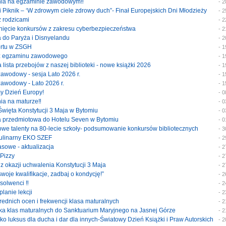
enia na egzaminie zawodowym‼️
- 
ski Piknik – ‘W zdrowym ciele zdrowy duch”- Finał Europejskich Dni Młodzieży
- 
 z rodzicami
- 
ygnięcie konkursów z zakresu cyberbezpieczeństwa
- 
ka do Paryża i Disnyelandu
- 
portu w ZSGH
- 
y z egzaminu zawodowego
- 
a lista przebojów z naszej biblioteki - nowe książki 2026
- 
 zawodowy - sesja Lato 2026 r.
- 
 zawodowy - Lato 2026 r.
- 
my Dzień Europy!
- 
nia na maturze‼️
- 
 Święta Konstytucji 3 Maja w Bytomiu
- 
ka przedmiotowa do Hotelu Seven w Bytomiu
- 
szowe talenty na 80-lecie szkoły- podsumowanie konkursów bibliotecznych
- 
 kulinarny EKO SZEF
- 
klasowe - aktualizacja
- 
 Pizzy
- 
 z okazji uchwalenia Konstytucji 3 Maja
- 
 swoje kwalifikacje, zadbaj o kondycję!”
- 
bsolwenci ‼️
- 
planie lekcji
- 
średnich ocen i frekwencji klasa maturalnych
- 
ymka klas maturalnych do Sanktuarium Maryjnego na Jasnej Górze
- 
jako luksus dla ducha i dar dla innych-Światowy Dzień Książki i Praw Autorskich
- 