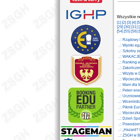
Wszystkie n
[1]
[2]
[3]
[4]
[5
[29]
[30]
[31]
[
[54]
[55]
[56]
[
..:: Rządow
..:: Wyniki 
..:: Szkolny
..:: WAKACJ
..:: Ranking
..:: Zakończ
..:: Wizyta w
..:: Wycieczk
..:: Mam dla
..:: Pełen en
..:: Uczniowi
..:: Wicemis
..:: Piknik E
..:: Wyciecz
..:: Dzień S
..:: Powodz
..:: „Hazard?
..:: ZSGH w 