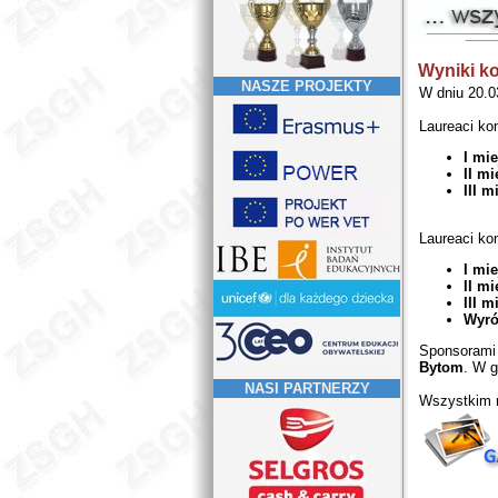
Wyniki ko
NASZE PROJEKTY
W dniu 20.0
Laureaci ko
I mi
II mi
III m
Laureaci k
I mi
II mi
III m
Wyró
Sponsorami
Bytom
. W g
NASI PARTNERZY
Wszystkim n