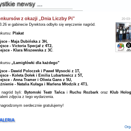
nkursów z okazji „Dnia Liczby Pi”
20-03-
3.26 w gabinecie Dyrektora odbyło się wręczenie nagród.
nkursu:
Plakat
ejsce - Maja Dubińska z 3H,
ejsce - Victoria Specjał z 4T2,
iejsce - Klara Miszewska z 3C
.
onkursu
„Łamigłówki dla każdego”
ejsce - Dawid Poloczek i Paweł Wysocki z 1T,
ejsce - Koleta Dołek i Emilia Lubartowicz z 5T,
iejsce - Anna Tramer i Oliwia Gans z 5U,
żnienie - Natalia Kułaga i Marlena Młodzik z 4T1.
 nagród byli:
Bytomski Teatr Tańca
i
Ruchu Rozbark
oraz
Klub Holo
alerii zdjęcia z tego wydarzenia.
agrodzonym serdecznie gratulujemy!
Org