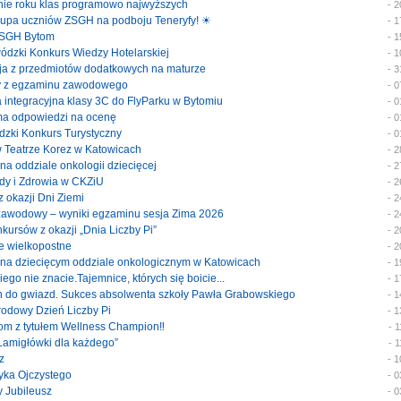
enie roku klas programowo najwyższych
- 
 grupa uczniów ZSGH na podboju Teneryfy! ☀
- 
e ZSGH Bytom
- 
ewódzki Konkurs Wiedzy Hotelarskiej
- 
cja z przedmiotów dodatkowych na maturze
- 
katy z egzaminu zawodowego
- 
ka integracyjna klasy 3C do FlyParku w Bytomiu
- 
rma odpowiedzi na ocenę
- 
ódzki Konkurs Turystyczny
- 
 w Teatrze Korez w Katowicach
- 
y na oddziale onkologii dziecięcej
- 
rody i Zdrowia w CKZiU
- 
 z okazji Dni Ziemi
- 
 zawodowy – wyniki egzaminu sesja Zima 2026
- 
onkursów z okazji „Dnia Liczby Pi”
- 
je wielkopostne
- 
ty na dziecięcym oddziale onkologicznym w Katowicach
- 
akiego nie znacie.Tajemnice, których się boicie...
- 
ach do gwiazd. Sukces absolwenta szkoły Pawła Grabowskiego
- 
arodowy Dzień Liczby Pi
- 
tom z tytułem Wellness Champion‼️
- 
 „Łamigłówki dla każdego”
- 
z
- 
zyka Ojczystego
- 
y Jubileusz
- 