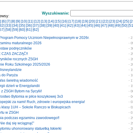
Wyszukiwanie:
ewsy:
]
[6]
[7]
[8]
[9]
[10]
[11]
[12]
[13]
[14]
[15]
[16]
[17]
[18]
[19]
[20]
[21]
[22]
[23]
[24]
[25]
[2
32]
[33]
[34]
[35]
[36]
[37]
[38]
[39]
[40]
[41]
[42]
[43]
[44]
[45]
[46]
[47]
[48]
[49]
[50]
[51
57]
[58]
[59]
[60]
[61]
[62]
y Program Pomocy Uczniom Niepełnosprawnym w 2026r.
- 
egzaminu maturalnego 2026
- 
 zestaw podręczników
- 
E CZAS ZACZĄĆ‼️
- 
 wyników rocznych ZSGH
- 
enie Roku Szkolnego 2025/2026
- 
 Disneylandzie
- 
a do Paryża
- 
 Was świetną wiadomość
- 
ergii dzień w Energylandii
- 
e z ZSGH Bytom na Sycylii!
- 
trzostwo Bytomia w piłce koszykowej 3x3
- 
uropejski za nami! Ruch, zdrowie i europejska energia!
- 
ka klasy 1UH – Sokole Ranczo w Biskupicach
- 
portu w ZSGH
- 
enia podczas egzaminu zawodowego‼️
- 
 Nie daj się wciągnąć”
- 
Bytomiu uhonorowany statuetką Iskierki
- 