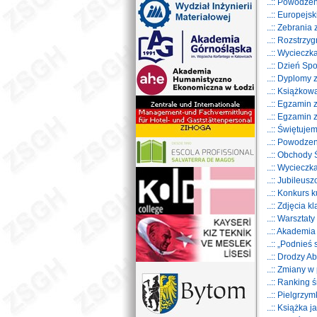
..:: Powodz
..:: Europej
..:: Zebrania
..:: Rozstrz
..:: Wyciecz
..:: Dzień S
..:: Dyplom
..:: Książkow
..:: Egzamin
..:: Egzamin
..:: Świętuje
..:: Powodze
..:: Obchody
..:: Wyciecz
..:: Jubileu
..:: Konkurs
..:: Zdjęcia 
..:: Warsztaty
..:: Akademia
..:: „Podnieś
..:: Drodzy A
..:: Zmiany w 
..:: Ranking 
..:: Pielgrz
..:: Książka 