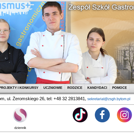
PROJEKTY I KONKURSY
UCZNIOWIE
RODZICE
KANDYDACI
POMOCE
m, ul. Żeromskiego 26, tel: +48 32 2813841,
sekretariat@zsgh.bytom.pl
dziennik