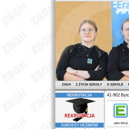
ZSGH
Z ŻYCIA SZKOŁY
O SZKOLE
41-902 Byto
REKRUTACJA
plan lekcji
SUKCESY UCZNIÓW