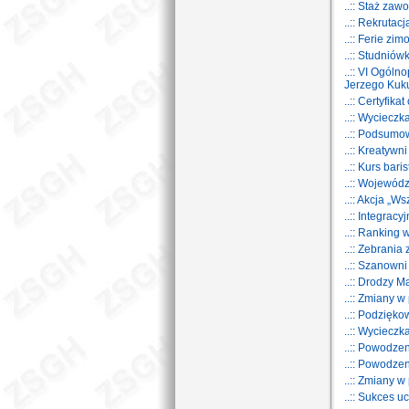
..:: Staż za
..:: Rekrutac
..:: Ferie zi
..:: Studnió
..:: VI Ogól
Jerzego Kuk
..:: Certyfik
..:: Wyciecz
..:: Podsumo
..:: Kreatywn
..:: Kurs bari
..:: Wojewód
..:: Akcja „W
..:: Integrac
..:: Ranking
..:: Zebrania
..:: Szanown
..:: Drodzy M
..:: Zmiany w 
..:: Podzięk
..:: Wycieczk
..:: Powodz
..:: Powodz
..:: Zmiany w 
..:: Sukces 