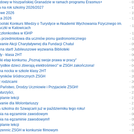
wodowy w hiszpańskiej Granadzie w ramach programu Erasmus+
- 
ja na rok szkolny 2026/2027
- 
mowe 2026
- 
wka 2026
- 
nopolski Konkurs Wiedzy o Turystyce w Akademii Wychowania Fizycznego im.
- 
uczki w Katowicach
at członkostwa w IGHP
- 
ka przedmiotowa dla uczniów pionu gastronomicznego
- 
wanie Akcji Charytatywnej dla Fundacji Chatul
- 
i na start! Jubileuszowe wyzwania Biblioteki
- 
sty - klasa 2HT
- 
zki etap konkursu „Poznaj swoje prawa w pracy”
- 
szystkie dzieci zbierają elektrośmieci” w ZSGH zakończona!
- 
yjna nocka w szkole klasy 2HT
- 
 wyników śródrocznych ZSGH
- 
 z rodzicami
- 
i Państwo, Drodzy Uczniowie i Przyjaciele ZSGH!
- 
aturzyści,
- 
planie lekcji
- 
owanie dla Wolontariuszy
- 
a szkolna do Szwajcarii już w październiku tego roku!
- 
enia na egzaminie zawodowym
- 
enia na egzaminie zawodowym‼️
- 
planie lekcji
- 
uczennic ZSGH w konkursie filmowym
- 