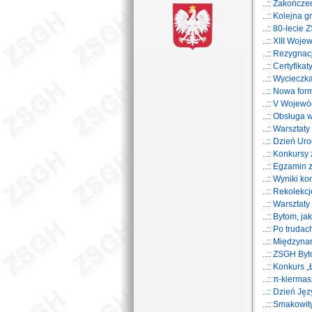
..:: Zakończ
..:: Kolejna
..:: 80-leci
..:: XIII Woj
..:: Rezygna
..:: Certyfi
..:: Wyciecz
..:: Nowa fo
..:: V Wojew
..:: Obsługa
..:: Warsztat
..:: Dzień U
..:: Konkursy
..:: Egzamin
..:: Wyniki k
..:: Rekolekc
..:: Warszta
..:: Bytom, j
..:: Po trud
..:: Międzyn
..:: ZSGH By
..:: Konkurs
..:: π-kiermas
..:: Dzień Ję
..:: Smakowit