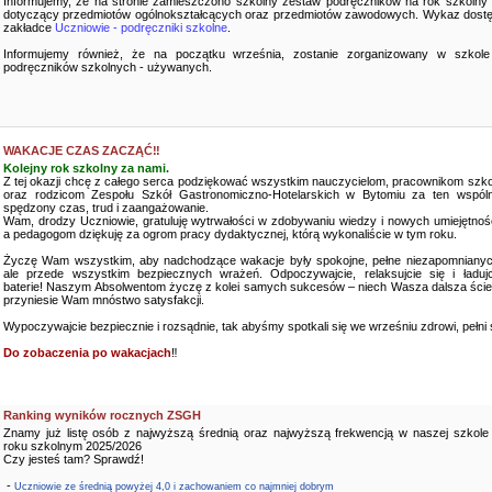
Informujemy, że na stronie zamieszczono szkolny zestaw podręczników na rok szkolny
dotyczący przedmiotów ogólnokształcących oraz przedmiotów zawodowych. Wykaz dostę
zakładce
Uczniowie - podręczniki szkolne
.
Informujemy również, że na początku września, zostanie zorganizowany w szkole
podręczników szkolnych - używanych.
WAKACJE CZAS ZACZĄĆ‼️
Kolejny rok szkolny za nami.
Z tej okazji chcę z całego serca podziękować wszystkim nauczycielom, pracownikom szko
oraz rodzicom Zespołu Szkół Gastronomiczno-Hotelarskich w Bytomiu za ten wspóln
spędzony czas, trud i zaangażowanie.
Wam, drodzy Uczniowie, gratuluję wytrwałości w zdobywaniu wiedzy i nowych umiejętnośc
a pedagogom dziękuję za ogrom pracy dydaktycznej, którą wykonaliście w tym roku.
Życzę Wam wszystkim, aby nadchodzące wakacje były spokojne, pełne niezapomnianyc
ale przede wszystkim bezpiecznych wrażeń. Odpoczywajcie, relaksujcie się i ładujc
baterie! Naszym Absolwentom życzę z kolei samych sukcesów – niech Wasza dalsza ści
przyniesie Wam mnóstwo satysfakcji.
Wypoczywajcie bezpiecznie i rozsądnie, tak abyśmy spotkali się we wrześniu zdrowi, pełni sił
Do zobaczenia po wakacjach
‼️
Ranking wyników rocznych ZSGH
Znamy już listę osób z najwyższą średnią oraz najwyższą frekwencją w naszej szkole
roku szkolnym 2025/2026
Czy jesteś tam? Sprawdź!
-
Uczniowie ze średnią powyżej 4,0 i zachowaniem co najmniej dobrym