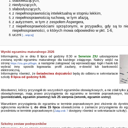
słabowidzących,
niesłyszących,
słabosłyszących,
z niepełnosprawnością intelektualną w stopniu lekkim,
z niepełnosprawnością ruchową, w tym afazją,
z autyzmem, w tym z zespołem Aspergera,
z niepełnosprawnościami sprzężonymi, w przypadku, gdy są to ni
niepełnosprawności, o których mowa odpowiednio w pkt. 1-6,
uczni
[...więcej]
Wyniki egzaminu maturalnego 2026
Informujemy, że w dniu 8 lipca od godziny 8:30 w
Serwisie ZIU
udostępnione
zostaną wyniki egzaminu maturalnego dla każdego zdającego. Należy wejść na
stronę
a następnie zalogować się wprowadzając login i hasło lub
https://ziu.gov.pl/login,
wybrać inny sposób logowania: profil zaufany, e-dowód lub bankowość
elektroniczną.
Informujemy również, że
świadectwa dojrzałości
będą do odbioru w sekretariacie
szkoły
8 lipca od godziny 9.00.
Absolwenci, którzy przystąpili do wszystkich egzaminów obowiązkowych, a nie zdali tylko
obowiązkowego, mają prawo przystąpienia do egzaminu w terminie poprawkowym, kt
(poniedziałek, egzamin pisemny) lub 25 sierpnia (wtorek, egzamin ustny)
.
Warunkiem przystąpienia do egzaminu w terminie poprawkowym jest złożenie do dyrekto
ogłoszenia wyników tj.
do dnia 15 lipca
oświadczenia o zamiarze przystąpienia do e
przedmiotu w terminie poprawkowym (
dostępny również w sekretariacie szkoły).
Załącznik 7
Szkolny zestaw podręczników