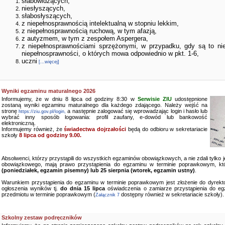
słabowidzących,
niesłyszących,
słabosłyszących,
z niepełnosprawnością intelektualną w stopniu lekkim,
z niepełnosprawnością ruchową, w tym afazją,
z autyzmem, w tym z zespołem Aspergera,
z niepełnosprawnościami sprzężonymi, w przypadku, gdy są to ni
niepełnosprawności, o których mowa odpowiednio w pkt. 1-6,
uczni
[...więcej]
Wyniki egzaminu maturalnego 2026
Informujemy, że w dniu 8 lipca od godziny 8:30 w
Serwisie ZIU
udostępnione
zostaną wyniki egzaminu maturalnego dla każdego zdającego. Należy wejść na
stronę
a następnie zalogować się wprowadzając login i hasło lub
https://ziu.gov.pl/login,
wybrać inny sposób logowania: profil zaufany, e-dowód lub bankowość
elektroniczną.
Informujemy również, że
świadectwa dojrzałości
będą do odbioru w sekretariacie
szkoły
8 lipca od godziny 9.00.
Absolwenci, którzy przystąpili do wszystkich egzaminów obowiązkowych, a nie zdali tylko
obowiązkowego, mają prawo przystąpienia do egzaminu w terminie poprawkowym, kt
(poniedziałek, egzamin pisemny) lub 25 sierpnia (wtorek, egzamin ustny)
.
Warunkiem przystąpienia do egzaminu w terminie poprawkowym jest złożenie do dyrekto
ogłoszenia wyników tj.
do dnia 15 lipca
oświadczenia o zamiarze przystąpienia do e
przedmiotu w terminie poprawkowym (
dostępny również w sekretariacie szkoły).
Załącznik 7
Szkolny zestaw podręczników