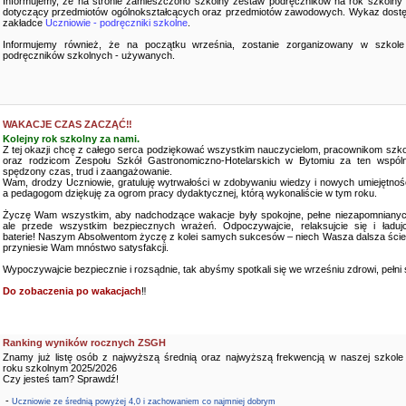
Informujemy, że na stronie zamieszczono szkolny zestaw podręczników na rok szkolny
dotyczący przedmiotów ogólnokształcących oraz przedmiotów zawodowych. Wykaz dostę
zakładce
Uczniowie - podręczniki szkolne
.
Informujemy również, że na początku września, zostanie zorganizowany w szkole
podręczników szkolnych - używanych.
WAKACJE CZAS ZACZĄĆ‼️
Kolejny rok szkolny za nami.
Z tej okazji chcę z całego serca podziękować wszystkim nauczycielom, pracownikom szko
oraz rodzicom Zespołu Szkół Gastronomiczno-Hotelarskich w Bytomiu za ten wspóln
spędzony czas, trud i zaangażowanie.
Wam, drodzy Uczniowie, gratuluję wytrwałości w zdobywaniu wiedzy i nowych umiejętnośc
a pedagogom dziękuję za ogrom pracy dydaktycznej, którą wykonaliście w tym roku.
Życzę Wam wszystkim, aby nadchodzące wakacje były spokojne, pełne niezapomnianyc
ale przede wszystkim bezpiecznych wrażeń. Odpoczywajcie, relaksujcie się i ładujc
baterie! Naszym Absolwentom życzę z kolei samych sukcesów – niech Wasza dalsza ści
przyniesie Wam mnóstwo satysfakcji.
Wypoczywajcie bezpiecznie i rozsądnie, tak abyśmy spotkali się we wrześniu zdrowi, pełni sił
Do zobaczenia po wakacjach
‼️
Ranking wyników rocznych ZSGH
Znamy już listę osób z najwyższą średnią oraz najwyższą frekwencją w naszej szkole
roku szkolnym 2025/2026
Czy jesteś tam? Sprawdź!
-
Uczniowie ze średnią powyżej 4,0 i zachowaniem co najmniej dobrym