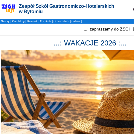
Zespół Szkół Gastronomiczo-Hotelarskich
w Bytomiu
Newsy
|
Plan lekcji
|
Dziennik
|
O szkole
|
O zawodach
|
Galeria
|
...: WAKACJE 2026 :...