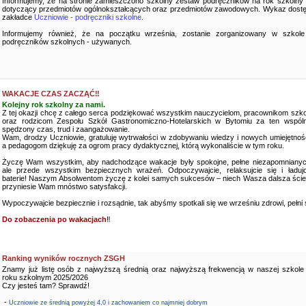
Informujemy, że na stronie zamieszczono szkolny zestaw podręczników na rok szkolny
dotyczący przedmiotów ogólnokształcących oraz przedmiotów zawodowych. Wykaz dostę
zakładce
Uczniowie - podręczniki szkolne
.
Informujemy również, że na początku września, zostanie zorganizowany w szkole
podręczników szkolnych - używanych.
WAKACJE CZAS ZACZĄĆ‼️
Kolejny rok szkolny za nami.
Z tej okazji chcę z całego serca podziękować wszystkim nauczycielom, pracownikom szko
oraz rodzicom Zespołu Szkół Gastronomiczno-Hotelarskich w Bytomiu za ten wspóln
spędzony czas, trud i zaangażowanie.
Wam, drodzy Uczniowie, gratuluję wytrwałości w zdobywaniu wiedzy i nowych umiejętnośc
a pedagogom dziękuję za ogrom pracy dydaktycznej, którą wykonaliście w tym roku.
Życzę Wam wszystkim, aby nadchodzące wakacje były spokojne, pełne niezapomnianyc
ale przede wszystkim bezpiecznych wrażeń. Odpoczywajcie, relaksujcie się i ładujc
baterie! Naszym Absolwentom życzę z kolei samych sukcesów – niech Wasza dalsza ści
przyniesie Wam mnóstwo satysfakcji.
Wypoczywajcie bezpiecznie i rozsądnie, tak abyśmy spotkali się we wrześniu zdrowi, pełni sił
Do zobaczenia po wakacjach
‼️
Ranking wyników rocznych ZSGH
Znamy już listę osób z najwyższą średnią oraz najwyższą frekwencją w naszej szkole
roku szkolnym 2025/2026
Czy jesteś tam? Sprawdź!
-
Uczniowie ze średnią powyżej 4,0 i zachowaniem co najmniej dobrym