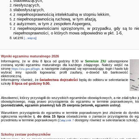
słabowidzących,
niesłyszących,
słabosłyszących,
z niepełnosprawnością intelektualną w stopniu lekkim,
z niepełnosprawnością ruchową, w tym afazją,
z autyzmem, w tym z zespołem Aspergera,
z niepełnosprawnościami sprzężonymi, w przypadku, gdy są to ni
niepełnosprawności, o których mowa odpowiednio w pkt. 1-6,
uczni
[...więcej]
Wyniki egzaminu maturalnego 2026
Informujemy, że w dniu 8 lipca od godziny 8:30 w
Serwisie ZIU
udostępnione
zostaną wyniki egzaminu maturalnego dla każdego zdającego. Należy wejść na
stronę
a następnie zalogować się wprowadzając login i hasło lub
https://ziu.gov.pl/login,
wybrać inny sposób logowania: profil zaufany, e-dowód lub bankowość
elektroniczną.
Informujemy również, że
świadectwa dojrzałości
będą do odbioru w sekretariacie
szkoły
8 lipca od godziny 9.00.
Absolwenci, którzy przystąpili do wszystkich egzaminów obowiązkowych, a nie zdali tylko
obowiązkowego, mają prawo przystąpienia do egzaminu w terminie poprawkowym, kt
(poniedziałek, egzamin pisemny) lub 25 sierpnia (wtorek, egzamin ustny)
.
Warunkiem przystąpienia do egzaminu w terminie poprawkowym jest złożenie do dyrekto
ogłoszenia wyników tj.
do dnia 15 lipca
oświadczenia o zamiarze przystąpienia do e
przedmiotu w terminie poprawkowym (
dostępny również w sekretariacie szkoły).
Załącznik 7
Szkolny zestaw podręczników