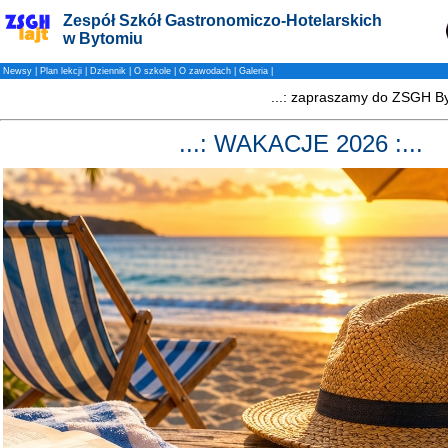
Zespół Szkół Gastronomiczo-Hotelarskich
w Bytomiu
Newsy
|
Plan lekcji
|
Dziennik
|
O szkole
|
O zawodach
|
Galeria
|
...: WAKACJE 2026 :...