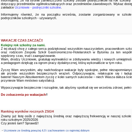
Informujemy, że na stronie zamieszczono szkolny zestaw podręczników na rok szkolny
dotyczący przedmiotów ogólnokształcących oraz przedmiotów zawodowych. Wykaz dostę
zakładce
Uczniowie - podręczniki szkolne
.
Informujemy również, że na początku września, zostanie zorganizowany w szkole
podręczników szkolnych - używanych.
WAKACJE CZAS ZACZĄĆ‼️
Kolejny rok szkolny za nami.
Z tej okazji chcę z całego serca podziękować wszystkim nauczycielom, pracownikom szko
oraz rodzicom Zespołu Szkół Gastronomiczno-Hotelarskich w Bytomiu za ten wspóln
spędzony czas, trud i zaangażowanie.
Wam, drodzy Uczniowie, gratuluję wytrwałości w zdobywaniu wiedzy i nowych umiejętnośc
a pedagogom dziękuję za ogrom pracy dydaktycznej, którą wykonaliście w tym roku.
Życzę Wam wszystkim, aby nadchodzące wakacje były spokojne, pełne niezapomnianyc
ale przede wszystkim bezpiecznych wrażeń. Odpoczywajcie, relaksujcie się i ładujc
baterie! Naszym Absolwentom życzę z kolei samych sukcesów – niech Wasza dalsza ści
przyniesie Wam mnóstwo satysfakcji.
Wypoczywajcie bezpiecznie i rozsądnie, tak abyśmy spotkali się we wrześniu zdrowi, pełni sił
Do zobaczenia po wakacjach
‼️
Ranking wyników rocznych ZSGH
Znamy już listę osób z najwyższą średnią oraz najwyższą frekwencją w naszej szkole
roku szkolnym 2025/2026
Czy jesteś tam? Sprawdź!
-
Uczniowie ze średnią powyżej 4,0 i zachowaniem co najmniej dobrym