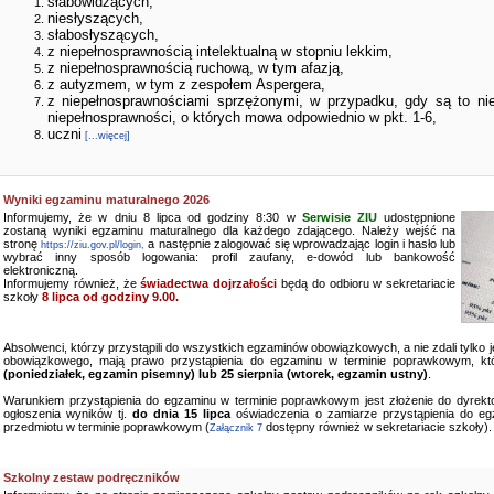
słabowidzących,
niesłyszących,
słabosłyszących,
z niepełnosprawnością intelektualną w stopniu lekkim,
z niepełnosprawnością ruchową, w tym afazją,
z autyzmem, w tym z zespołem Aspergera,
z niepełnosprawnościami sprzężonymi, w przypadku, gdy są to ni
niepełnosprawności, o których mowa odpowiednio w pkt. 1-6,
uczni
[...więcej]
Wyniki egzaminu maturalnego 2026
Informujemy, że w dniu 8 lipca od godziny 8:30 w
Serwisie ZIU
udostępnione
zostaną wyniki egzaminu maturalnego dla każdego zdającego. Należy wejść na
stronę
a następnie zalogować się wprowadzając login i hasło lub
https://ziu.gov.pl/login,
wybrać inny sposób logowania: profil zaufany, e-dowód lub bankowość
elektroniczną.
Informujemy również, że
świadectwa dojrzałości
będą do odbioru w sekretariacie
szkoły
8 lipca od godziny 9.00.
Absolwenci, którzy przystąpili do wszystkich egzaminów obowiązkowych, a nie zdali tylko
obowiązkowego, mają prawo przystąpienia do egzaminu w terminie poprawkowym, kt
(poniedziałek, egzamin pisemny) lub 25 sierpnia (wtorek, egzamin ustny)
.
Warunkiem przystąpienia do egzaminu w terminie poprawkowym jest złożenie do dyrekto
ogłoszenia wyników tj.
do dnia 15 lipca
oświadczenia o zamiarze przystąpienia do e
przedmiotu w terminie poprawkowym (
dostępny również w sekretariacie szkoły).
Załącznik 7
Szkolny zestaw podręczników