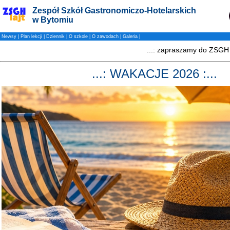
Zespół Szkół Gastronomiczo-Hotelarskich
w Bytomiu
Newsy
|
Plan lekcji
|
Dziennik
|
O szkole
|
O zawodach
|
Galeria
|
...: WAKACJE 2026 :...