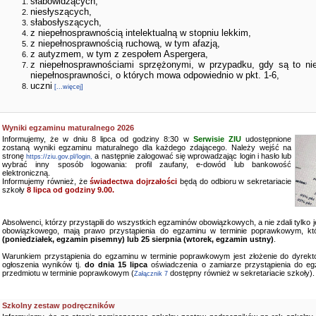
słabowidzących,
niesłyszących,
słabosłyszących,
z niepełnosprawnością intelektualną w stopniu lekkim,
z niepełnosprawnością ruchową, w tym afazją,
z autyzmem, w tym z zespołem Aspergera,
z niepełnosprawnościami sprzężonymi, w przypadku, gdy są to ni
niepełnosprawności, o których mowa odpowiednio w pkt. 1-6,
uczni
[...więcej]
Wyniki egzaminu maturalnego 2026
Informujemy, że w dniu 8 lipca od godziny 8:30 w
Serwisie ZIU
udostępnione
zostaną wyniki egzaminu maturalnego dla każdego zdającego. Należy wejść na
stronę
a następnie zalogować się wprowadzając login i hasło lub
https://ziu.gov.pl/login,
wybrać inny sposób logowania: profil zaufany, e-dowód lub bankowość
elektroniczną.
Informujemy również, że
świadectwa dojrzałości
będą do odbioru w sekretariacie
szkoły
8 lipca od godziny 9.00.
Absolwenci, którzy przystąpili do wszystkich egzaminów obowiązkowych, a nie zdali tylko
obowiązkowego, mają prawo przystąpienia do egzaminu w terminie poprawkowym, kt
(poniedziałek, egzamin pisemny) lub 25 sierpnia (wtorek, egzamin ustny)
.
Warunkiem przystąpienia do egzaminu w terminie poprawkowym jest złożenie do dyrekto
ogłoszenia wyników tj.
do dnia 15 lipca
oświadczenia o zamiarze przystąpienia do e
przedmiotu w terminie poprawkowym (
dostępny również w sekretariacie szkoły).
Załącznik 7
Szkolny zestaw podręczników