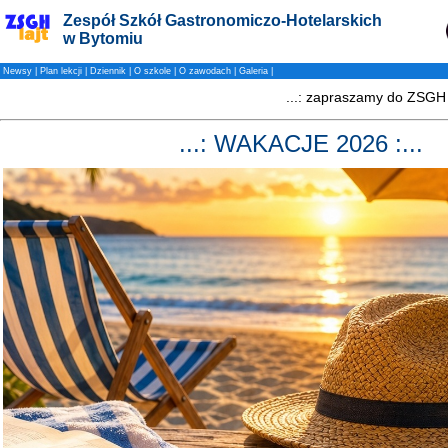
Zespół Szkół Gastronomiczo-Hotelarskich
w Bytomiu
Newsy
|
Plan lekcji
|
Dziennik
|
O szkole
|
O zawodach
|
Galeria
|
...: WAKACJE 2026 :...