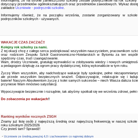
Informujemy, że na stronie zamieszczono szkolny zestaw podręczników na rok szkolny
dotyczący przedmiotów ogólnokształcących oraz przedmiotów zawodowych. Wykaz dostę
zakładce
Uczniowie - podręczniki szkolne
.
Informujemy również, że na początku września, zostanie zorganizowany w szkole
podręczników szkolnych - używanych.
WAKACJE CZAS ZACZĄĆ‼️
Kolejny rok szkolny za nami.
Z tej okazji chcę z całego serca podziękować wszystkim nauczycielom, pracownikom szko
oraz rodzicom Zespołu Szkół Gastronomiczno-Hotelarskich w Bytomiu za ten wspóln
spędzony czas, trud i zaangażowanie.
Wam, drodzy Uczniowie, gratuluję wytrwałości w zdobywaniu wiedzy i nowych umiejętnośc
a pedagogom dziękuję za ogrom pracy dydaktycznej, którą wykonaliście w tym roku.
Życzę Wam wszystkim, aby nadchodzące wakacje były spokojne, pełne niezapomnianyc
ale przede wszystkim bezpiecznych wrażeń. Odpoczywajcie, relaksujcie się i ładujc
baterie! Naszym Absolwentom życzę z kolei samych sukcesów – niech Wasza dalsza ści
przyniesie Wam mnóstwo satysfakcji.
Wypoczywajcie bezpiecznie i rozsądnie, tak abyśmy spotkali się we wrześniu zdrowi, pełni sił
Do zobaczenia po wakacjach
‼️
Ranking wyników rocznych ZSGH
Znamy już listę osób z najwyższą średnią oraz najwyższą frekwencją w naszej szkole
roku szkolnym 2025/2026
Czy jesteś tam? Sprawdź!
-
Uczniowie ze średnią powyżej 4,0 i zachowaniem co najmniej dobrym