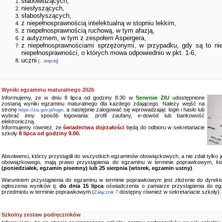
słabowidzących,
niesłyszących,
słabosłyszących,
z niepełnosprawnością intelektualną w stopniu lekkim,
z niepełnosprawnością ruchową, w tym afazją,
z autyzmem, w tym z zespołem Aspergera,
z niepełnosprawnościami sprzężonymi, w przypadku, gdy są to ni
niepełnosprawności, o których mowa odpowiednio w pkt. 1-6,
uczni
[...więcej]
Wyniki egzaminu maturalnego 2026
Informujemy, że w dniu 8 lipca od godziny 8:30 w
Serwisie ZIU
udostępnione
zostaną wyniki egzaminu maturalnego dla każdego zdającego. Należy wejść na
stronę
a następnie zalogować się wprowadzając login i hasło lub
https://ziu.gov.pl/login,
wybrać inny sposób logowania: profil zaufany, e-dowód lub bankowość
elektroniczną.
Informujemy również, że
świadectwa dojrzałości
będą do odbioru w sekretariacie
szkoły
8 lipca od godziny 9.00.
Absolwenci, którzy przystąpili do wszystkich egzaminów obowiązkowych, a nie zdali tylko
obowiązkowego, mają prawo przystąpienia do egzaminu w terminie poprawkowym, kt
(poniedziałek, egzamin pisemny) lub 25 sierpnia (wtorek, egzamin ustny)
.
Warunkiem przystąpienia do egzaminu w terminie poprawkowym jest złożenie do dyrekto
ogłoszenia wyników tj.
do dnia 15 lipca
oświadczenia o zamiarze przystąpienia do e
przedmiotu w terminie poprawkowym (
dostępny również w sekretariacie szkoły).
Załącznik 7
Szkolny zestaw podręczników