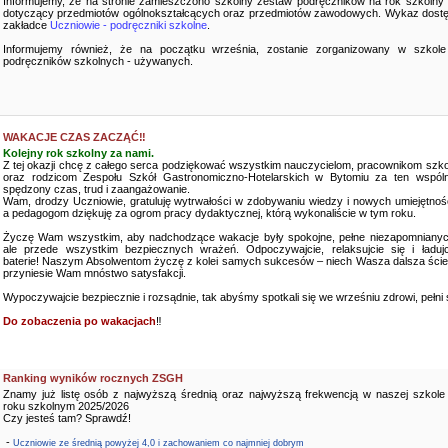
Informujemy, że na stronie zamieszczono szkolny zestaw podręczników na rok szkolny
dotyczący przedmiotów ogólnokształcących oraz przedmiotów zawodowych. Wykaz dostę
zakładce
Uczniowie - podręczniki szkolne
.
Informujemy również, że na początku września, zostanie zorganizowany w szkole
podręczników szkolnych - używanych.
WAKACJE CZAS ZACZĄĆ‼️
Kolejny rok szkolny za nami.
Z tej okazji chcę z całego serca podziękować wszystkim nauczycielom, pracownikom szko
oraz rodzicom Zespołu Szkół Gastronomiczno-Hotelarskich w Bytomiu za ten wspóln
spędzony czas, trud i zaangażowanie.
Wam, drodzy Uczniowie, gratuluję wytrwałości w zdobywaniu wiedzy i nowych umiejętnośc
a pedagogom dziękuję za ogrom pracy dydaktycznej, którą wykonaliście w tym roku.
Życzę Wam wszystkim, aby nadchodzące wakacje były spokojne, pełne niezapomnianyc
ale przede wszystkim bezpiecznych wrażeń. Odpoczywajcie, relaksujcie się i ładujc
baterie! Naszym Absolwentom życzę z kolei samych sukcesów – niech Wasza dalsza ści
przyniesie Wam mnóstwo satysfakcji.
Wypoczywajcie bezpiecznie i rozsądnie, tak abyśmy spotkali się we wrześniu zdrowi, pełni sił
Do zobaczenia po wakacjach
‼️
Ranking wyników rocznych ZSGH
Znamy już listę osób z najwyższą średnią oraz najwyższą frekwencją w naszej szkole
roku szkolnym 2025/2026
Czy jesteś tam? Sprawdź!
-
Uczniowie ze średnią powyżej 4,0 i zachowaniem co najmniej dobrym