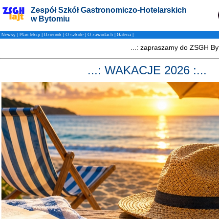
Zespół Szkół Gastronomiczo-Hotelarskich
w Bytomiu
Newsy
|
Plan lekcji
|
Dziennik
|
O szkole
|
O zawodach
|
Galeria
|
...: WAKACJE 2026 :...