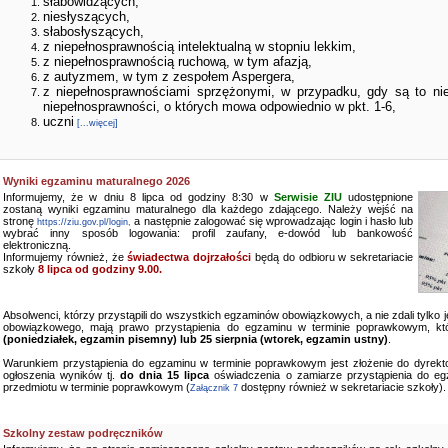
słabowidzących,
niesłyszących,
słabosłyszących,
z niepełnosprawnością intelektualną w stopniu lekkim,
z niepełnosprawnością ruchową, w tym afazją,
z autyzmem, w tym z zespołem Aspergera,
z niepełnosprawnościami sprzężonymi, w przypadku, gdy są to ni
niepełnosprawności, o których mowa odpowiednio w pkt. 1-6,
uczni
[...więcej]
Wyniki egzaminu maturalnego 2026
Informujemy, że w dniu 8 lipca od godziny 8:30 w
Serwisie ZIU
udostępnione
zostaną wyniki egzaminu maturalnego dla każdego zdającego. Należy wejść na
stronę
a następnie zalogować się wprowadzając login i hasło lub
https://ziu.gov.pl/login,
wybrać inny sposób logowania: profil zaufany, e-dowód lub bankowość
elektroniczną.
Informujemy również, że
świadectwa dojrzałości
będą do odbioru w sekretariacie
szkoły
8 lipca od godziny 9.00.
Absolwenci, którzy przystąpili do wszystkich egzaminów obowiązkowych, a nie zdali tylko
obowiązkowego, mają prawo przystąpienia do egzaminu w terminie poprawkowym, kt
(poniedziałek, egzamin pisemny) lub 25 sierpnia (wtorek, egzamin ustny)
.
Warunkiem przystąpienia do egzaminu w terminie poprawkowym jest złożenie do dyrekto
ogłoszenia wyników tj.
do dnia 15 lipca
oświadczenia o zamiarze przystąpienia do e
przedmiotu w terminie poprawkowym (
dostępny również w sekretariacie szkoły).
Załącznik 7
Szkolny zestaw podręczników