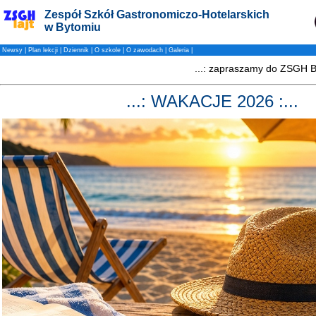
Zespół Szkół Gastronomiczo-Hotelarskich
w Bytomiu
Newsy
|
Plan lekcji
|
Dziennik
|
O szkole
|
O zawodach
|
Galeria
|
...: WAKACJE 2026 :...