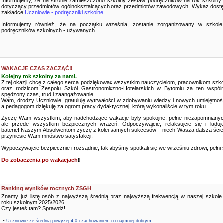
Informujemy, że na stronie zamieszczono szkolny zestaw podręczników na rok szkolny
dotyczący przedmiotów ogólnokształcących oraz przedmiotów zawodowych. Wykaz dostę
zakładce
Uczniowie - podręczniki szkolne
.
Informujemy również, że na początku września, zostanie zorganizowany w szkole
podręczników szkolnych - używanych.
WAKACJE CZAS ZACZĄĆ‼️
Kolejny rok szkolny za nami.
Z tej okazji chcę z całego serca podziękować wszystkim nauczycielom, pracownikom szko
oraz rodzicom Zespołu Szkół Gastronomiczno-Hotelarskich w Bytomiu za ten wspóln
spędzony czas, trud i zaangażowanie.
Wam, drodzy Uczniowie, gratuluję wytrwałości w zdobywaniu wiedzy i nowych umiejętnośc
a pedagogom dziękuję za ogrom pracy dydaktycznej, którą wykonaliście w tym roku.
Życzę Wam wszystkim, aby nadchodzące wakacje były spokojne, pełne niezapomnianyc
ale przede wszystkim bezpiecznych wrażeń. Odpoczywajcie, relaksujcie się i ładujc
baterie! Naszym Absolwentom życzę z kolei samych sukcesów – niech Wasza dalsza ści
przyniesie Wam mnóstwo satysfakcji.
Wypoczywajcie bezpiecznie i rozsądnie, tak abyśmy spotkali się we wrześniu zdrowi, pełni sił
Do zobaczenia po wakacjach
‼️
Ranking wyników rocznych ZSGH
Znamy już listę osób z najwyższą średnią oraz najwyższą frekwencją w naszej szkole
roku szkolnym 2025/2026
Czy jesteś tam? Sprawdź!
-
Uczniowie ze średnią powyżej 4,0 i zachowaniem co najmniej dobrym