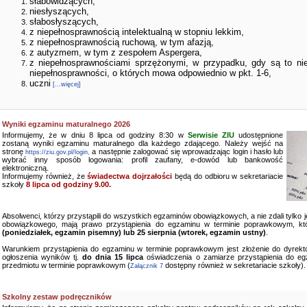
słabowidzących,
niesłyszących,
słabosłyszących,
z niepełnosprawnością intelektualną w stopniu lekkim,
z niepełnosprawnością ruchową, w tym afazją,
z autyzmem, w tym z zespołem Aspergera,
z niepełnosprawnościami sprzężonymi, w przypadku, gdy są to ni
niepełnosprawności, o których mowa odpowiednio w pkt. 1-6,
uczni
[...więcej]
Wyniki egzaminu maturalnego 2026
Informujemy, że w dniu 8 lipca od godziny 8:30 w
Serwisie ZIU
udostępnione
zostaną wyniki egzaminu maturalnego dla każdego zdającego. Należy wejść na
stronę
a następnie zalogować się wprowadzając login i hasło lub
https://ziu.gov.pl/login,
wybrać inny sposób logowania: profil zaufany, e-dowód lub bankowość
elektroniczną.
Informujemy również, że
świadectwa dojrzałości
będą do odbioru w sekretariacie
szkoły
8 lipca od godziny 9.00.
Absolwenci, którzy przystąpili do wszystkich egzaminów obowiązkowych, a nie zdali tylko
obowiązkowego, mają prawo przystąpienia do egzaminu w terminie poprawkowym, kt
(poniedziałek, egzamin pisemny) lub 25 sierpnia (wtorek, egzamin ustny)
.
Warunkiem przystąpienia do egzaminu w terminie poprawkowym jest złożenie do dyrekto
ogłoszenia wyników tj.
do dnia 15 lipca
oświadczenia o zamiarze przystąpienia do e
przedmiotu w terminie poprawkowym (
dostępny również w sekretariacie szkoły).
Załącznik 7
Szkolny zestaw podręczników