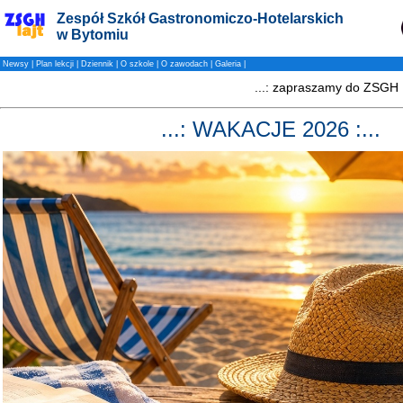
Zespół Szkół Gastronomiczo-Hotelarskich
w Bytomiu
Newsy
|
Plan lekcji
|
Dziennik
|
O szkole
|
O zawodach
|
Galeria
|
...: WAKACJE 2026 :...