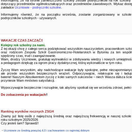
Informujemy, że na stronie zamieszczono szkolny zestaw podręczników na rok szkolny
dotyczący przedmiotów ogólnokształcących oraz przedmiotów zawodowych. Wykaz dostę
zakładce
Uczniowie - podręczniki szkolne
.
Informujemy również, że na początku września, zostanie zorganizowany w szkole
podręczników szkolnych - używanych.
WAKACJE CZAS ZACZĄĆ‼️
Kolejny rok szkolny za nami.
Z tej okazji chcę z całego serca podziękować wszystkim nauczycielom, pracownikom szko
oraz rodzicom Zespołu Szkół Gastronomiczno-Hotelarskich w Bytomiu za ten wspóln
spędzony czas, trud i zaangażowanie.
Wam, drodzy Uczniowie, gratuluję wytrwałości w zdobywaniu wiedzy i nowych umiejętnośc
a pedagogom dziękuję za ogrom pracy dydaktycznej, którą wykonaliście w tym roku.
Życzę Wam wszystkim, aby nadchodzące wakacje były spokojne, pełne niezapomnianyc
ale przede wszystkim bezpiecznych wrażeń. Odpoczywajcie, relaksujcie się i ładujc
baterie! Naszym Absolwentom życzę z kolei samych sukcesów – niech Wasza dalsza ści
przyniesie Wam mnóstwo satysfakcji.
Wypoczywajcie bezpiecznie i rozsądnie, tak abyśmy spotkali się we wrześniu zdrowi, pełni sił
Do zobaczenia po wakacjach
‼️
Ranking wyników rocznych ZSGH
Znamy już listę osób z najwyższą średnią oraz najwyższą frekwencją w naszej szkole
roku szkolnym 2025/2026
Czy jesteś tam? Sprawdź!
-
Uczniowie ze średnią powyżej 4,0 i zachowaniem co najmniej dobrym