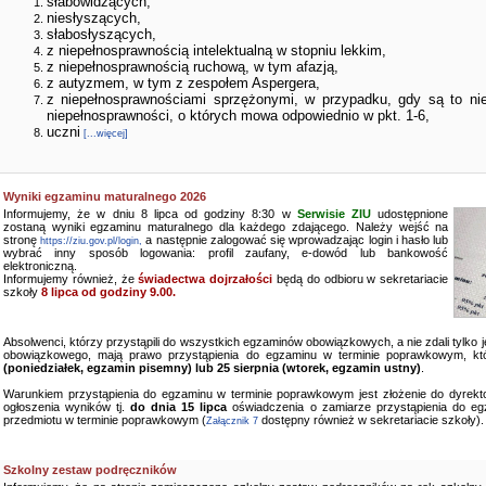
słabowidzących,
niesłyszących,
słabosłyszących,
z niepełnosprawnością intelektualną w stopniu lekkim,
z niepełnosprawnością ruchową, w tym afazją,
z autyzmem, w tym z zespołem Aspergera,
z niepełnosprawnościami sprzężonymi, w przypadku, gdy są to ni
niepełnosprawności, o których mowa odpowiednio w pkt. 1-6,
uczni
[...więcej]
Wyniki egzaminu maturalnego 2026
Informujemy, że w dniu 8 lipca od godziny 8:30 w
Serwisie ZIU
udostępnione
zostaną wyniki egzaminu maturalnego dla każdego zdającego. Należy wejść na
stronę
a następnie zalogować się wprowadzając login i hasło lub
https://ziu.gov.pl/login,
wybrać inny sposób logowania: profil zaufany, e-dowód lub bankowość
elektroniczną.
Informujemy również, że
świadectwa dojrzałości
będą do odbioru w sekretariacie
szkoły
8 lipca od godziny 9.00.
Absolwenci, którzy przystąpili do wszystkich egzaminów obowiązkowych, a nie zdali tylko
obowiązkowego, mają prawo przystąpienia do egzaminu w terminie poprawkowym, kt
(poniedziałek, egzamin pisemny) lub 25 sierpnia (wtorek, egzamin ustny)
.
Warunkiem przystąpienia do egzaminu w terminie poprawkowym jest złożenie do dyrekto
ogłoszenia wyników tj.
do dnia 15 lipca
oświadczenia o zamiarze przystąpienia do e
przedmiotu w terminie poprawkowym (
dostępny również w sekretariacie szkoły).
Załącznik 7
Szkolny zestaw podręczników