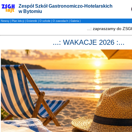
Zespół Szkół Gastronomiczo-Hotelarskich
w Bytomiu
Newsy
|
Plan lekcji
|
Dziennik
|
O szkole
|
O zawodach
|
Galeria
|
...: WAKACJE 2026 :...