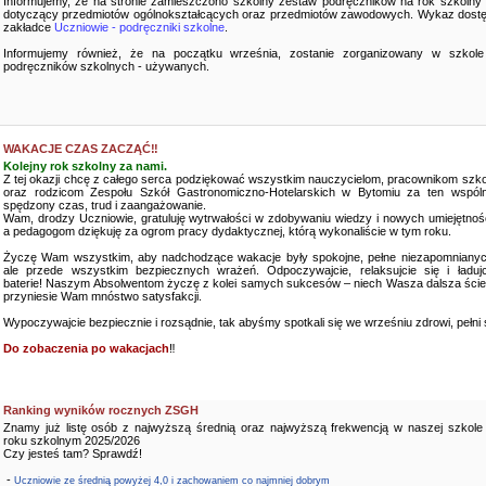
Informujemy, że na stronie zamieszczono szkolny zestaw podręczników na rok szkolny
dotyczący przedmiotów ogólnokształcących oraz przedmiotów zawodowych. Wykaz dostę
zakładce
Uczniowie - podręczniki szkolne
.
Informujemy również, że na początku września, zostanie zorganizowany w szkole
podręczników szkolnych - używanych.
WAKACJE CZAS ZACZĄĆ‼️
Kolejny rok szkolny za nami.
Z tej okazji chcę z całego serca podziękować wszystkim nauczycielom, pracownikom szko
oraz rodzicom Zespołu Szkół Gastronomiczno-Hotelarskich w Bytomiu za ten wspóln
spędzony czas, trud i zaangażowanie.
Wam, drodzy Uczniowie, gratuluję wytrwałości w zdobywaniu wiedzy i nowych umiejętnośc
a pedagogom dziękuję za ogrom pracy dydaktycznej, którą wykonaliście w tym roku.
Życzę Wam wszystkim, aby nadchodzące wakacje były spokojne, pełne niezapomnianyc
ale przede wszystkim bezpiecznych wrażeń. Odpoczywajcie, relaksujcie się i ładujc
baterie! Naszym Absolwentom życzę z kolei samych sukcesów – niech Wasza dalsza ści
przyniesie Wam mnóstwo satysfakcji.
Wypoczywajcie bezpiecznie i rozsądnie, tak abyśmy spotkali się we wrześniu zdrowi, pełni sił
Do zobaczenia po wakacjach
‼️
Ranking wyników rocznych ZSGH
Znamy już listę osób z najwyższą średnią oraz najwyższą frekwencją w naszej szkole
roku szkolnym 2025/2026
Czy jesteś tam? Sprawdź!
-
Uczniowie ze średnią powyżej 4,0 i zachowaniem co najmniej dobrym