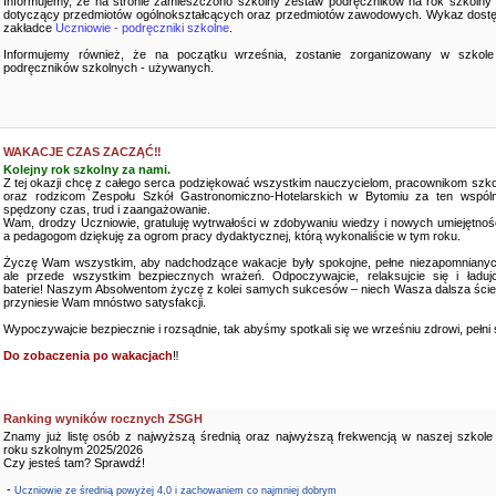
Informujemy, że na stronie zamieszczono szkolny zestaw podręczników na rok szkolny
dotyczący przedmiotów ogólnokształcących oraz przedmiotów zawodowych. Wykaz dostę
zakładce
Uczniowie - podręczniki szkolne
.
Informujemy również, że na początku września, zostanie zorganizowany w szkole
podręczników szkolnych - używanych.
WAKACJE CZAS ZACZĄĆ‼️
Kolejny rok szkolny za nami.
Z tej okazji chcę z całego serca podziękować wszystkim nauczycielom, pracownikom szko
oraz rodzicom Zespołu Szkół Gastronomiczno-Hotelarskich w Bytomiu za ten wspóln
spędzony czas, trud i zaangażowanie.
Wam, drodzy Uczniowie, gratuluję wytrwałości w zdobywaniu wiedzy i nowych umiejętnośc
a pedagogom dziękuję za ogrom pracy dydaktycznej, którą wykonaliście w tym roku.
Życzę Wam wszystkim, aby nadchodzące wakacje były spokojne, pełne niezapomnianyc
ale przede wszystkim bezpiecznych wrażeń. Odpoczywajcie, relaksujcie się i ładujc
baterie! Naszym Absolwentom życzę z kolei samych sukcesów – niech Wasza dalsza ści
przyniesie Wam mnóstwo satysfakcji.
Wypoczywajcie bezpiecznie i rozsądnie, tak abyśmy spotkali się we wrześniu zdrowi, pełni sił
Do zobaczenia po wakacjach
‼️
Ranking wyników rocznych ZSGH
Znamy już listę osób z najwyższą średnią oraz najwyższą frekwencją w naszej szkole
roku szkolnym 2025/2026
Czy jesteś tam? Sprawdź!
-
Uczniowie ze średnią powyżej 4,0 i zachowaniem co najmniej dobrym