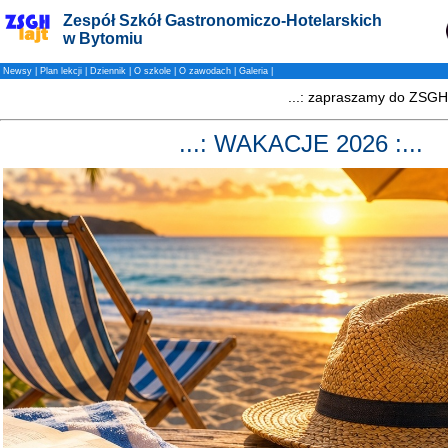
Zespół Szkół Gastronomiczo-Hotelarskich
w Bytomiu
Newsy
|
Plan lekcji
|
Dziennik
|
O szkole
|
O zawodach
|
Galeria
|
...: WAKACJE 2026 :...