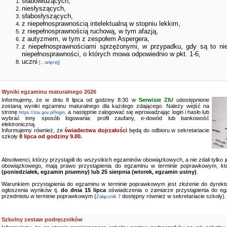
słabowidzących,
niesłyszących,
słabosłyszących,
z niepełnosprawnością intelektualną w stopniu lekkim,
z niepełnosprawnością ruchową, w tym afazją,
z autyzmem, w tym z zespołem Aspergera,
z niepełnosprawnościami sprzężonymi, w przypadku, gdy są to ni
niepełnosprawności, o których mowa odpowiednio w pkt. 1-6,
uczni
[...więcej]
Wyniki egzaminu maturalnego 2026
Informujemy, że w dniu 8 lipca od godziny 8:30 w
Serwisie ZIU
udostępnione
zostaną wyniki egzaminu maturalnego dla każdego zdającego. Należy wejść na
stronę
a następnie zalogować się wprowadzając login i hasło lub
https://ziu.gov.pl/login,
wybrać inny sposób logowania: profil zaufany, e-dowód lub bankowość
elektroniczną.
Informujemy również, że
świadectwa dojrzałości
będą do odbioru w sekretariacie
szkoły
8 lipca od godziny 9.00.
Absolwenci, którzy przystąpili do wszystkich egzaminów obowiązkowych, a nie zdali tylko
obowiązkowego, mają prawo przystąpienia do egzaminu w terminie poprawkowym, kt
(poniedziałek, egzamin pisemny) lub 25 sierpnia (wtorek, egzamin ustny)
.
Warunkiem przystąpienia do egzaminu w terminie poprawkowym jest złożenie do dyrekto
ogłoszenia wyników tj.
do dnia 15 lipca
oświadczenia o zamiarze przystąpienia do e
przedmiotu w terminie poprawkowym (
dostępny również w sekretariacie szkoły).
Załącznik 7
Szkolny zestaw podręczników