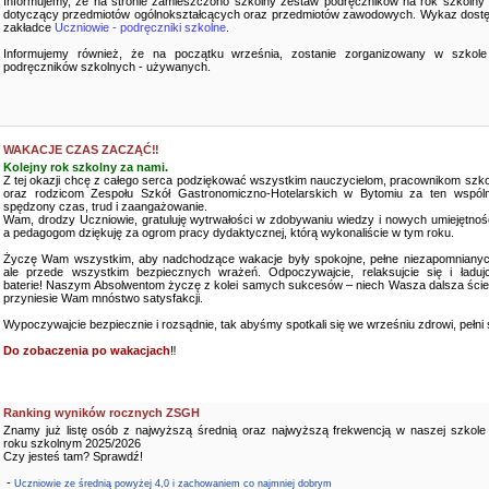
Informujemy, że na stronie zamieszczono szkolny zestaw podręczników na rok szkolny
dotyczący przedmiotów ogólnokształcących oraz przedmiotów zawodowych. Wykaz dostę
zakładce
Uczniowie - podręczniki szkolne
.
Informujemy również, że na początku września, zostanie zorganizowany w szkole
podręczników szkolnych - używanych.
WAKACJE CZAS ZACZĄĆ‼️
Kolejny rok szkolny za nami.
Z tej okazji chcę z całego serca podziękować wszystkim nauczycielom, pracownikom szko
oraz rodzicom Zespołu Szkół Gastronomiczno-Hotelarskich w Bytomiu za ten wspóln
spędzony czas, trud i zaangażowanie.
Wam, drodzy Uczniowie, gratuluję wytrwałości w zdobywaniu wiedzy i nowych umiejętnośc
a pedagogom dziękuję za ogrom pracy dydaktycznej, którą wykonaliście w tym roku.
Życzę Wam wszystkim, aby nadchodzące wakacje były spokojne, pełne niezapomnianyc
ale przede wszystkim bezpiecznych wrażeń. Odpoczywajcie, relaksujcie się i ładujc
baterie! Naszym Absolwentom życzę z kolei samych sukcesów – niech Wasza dalsza ści
przyniesie Wam mnóstwo satysfakcji.
Wypoczywajcie bezpiecznie i rozsądnie, tak abyśmy spotkali się we wrześniu zdrowi, pełni sił
Do zobaczenia po wakacjach
‼️
Ranking wyników rocznych ZSGH
Znamy już listę osób z najwyższą średnią oraz najwyższą frekwencją w naszej szkole
roku szkolnym 2025/2026
Czy jesteś tam? Sprawdź!
-
Uczniowie ze średnią powyżej 4,0 i zachowaniem co najmniej dobrym