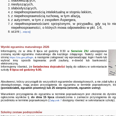
słabowidzących,
niesłyszących,
słabosłyszących,
z niepełnosprawnością intelektualną w stopniu lekkim,
z niepełnosprawnością ruchową, w tym afazją,
z autyzmem, w tym z zespołem Aspergera,
z niepełnosprawnościami sprzężonymi, w przypadku, gdy są to ni
niepełnosprawności, o których mowa odpowiednio w pkt. 1-6,
uczni
[...więcej]
Wyniki egzaminu maturalnego 2026
Informujemy, że w dniu 8 lipca od godziny 8:30 w
Serwisie ZIU
udostępnione
zostaną wyniki egzaminu maturalnego dla każdego zdającego. Należy wejść na
stronę
a następnie zalogować się wprowadzając login i hasło lub
https://ziu.gov.pl/login,
wybrać inny sposób logowania: profil zaufany, e-dowód lub bankowość
elektroniczną.
Informujemy również, że
świadectwa dojrzałości
będą do odbioru w sekretariacie
szkoły
8 lipca od godziny 9.00.
Absolwenci, którzy przystąpili do wszystkich egzaminów obowiązkowych, a nie zdali tylko
obowiązkowego, mają prawo przystąpienia do egzaminu w terminie poprawkowym, kt
(poniedziałek, egzamin pisemny) lub 25 sierpnia (wtorek, egzamin ustny)
.
Warunkiem przystąpienia do egzaminu w terminie poprawkowym jest złożenie do dyrekto
ogłoszenia wyników tj.
do dnia 15 lipca
oświadczenia o zamiarze przystąpienia do e
przedmiotu w terminie poprawkowym (
dostępny również w sekretariacie szkoły).
Załącznik 7
Szkolny zestaw podręczników