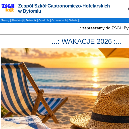
Zespół Szkół Gastronomiczo-Hotelarskich
w Bytomiu
Newsy
|
Plan lekcji
|
Dziennik
|
O szkole
|
O zawodach
|
Galeria
|
...: WAKACJE 2026 :...