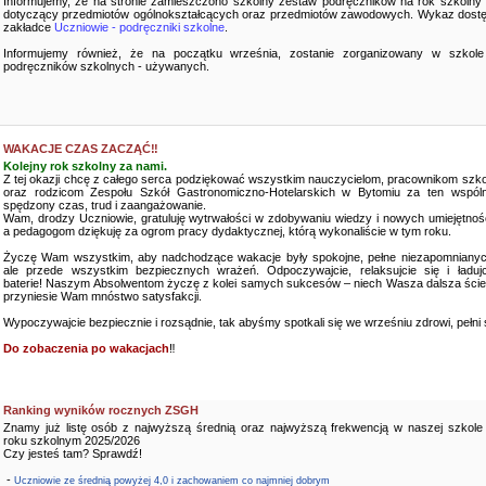
Informujemy, że na stronie zamieszczono szkolny zestaw podręczników na rok szkolny
dotyczący przedmiotów ogólnokształcących oraz przedmiotów zawodowych. Wykaz dostę
zakładce
Uczniowie - podręczniki szkolne
.
Informujemy również, że na początku września, zostanie zorganizowany w szkole
podręczników szkolnych - używanych.
WAKACJE CZAS ZACZĄĆ‼️
Kolejny rok szkolny za nami.
Z tej okazji chcę z całego serca podziękować wszystkim nauczycielom, pracownikom szko
oraz rodzicom Zespołu Szkół Gastronomiczno-Hotelarskich w Bytomiu za ten wspóln
spędzony czas, trud i zaangażowanie.
Wam, drodzy Uczniowie, gratuluję wytrwałości w zdobywaniu wiedzy i nowych umiejętnośc
a pedagogom dziękuję za ogrom pracy dydaktycznej, którą wykonaliście w tym roku.
Życzę Wam wszystkim, aby nadchodzące wakacje były spokojne, pełne niezapomnianyc
ale przede wszystkim bezpiecznych wrażeń. Odpoczywajcie, relaksujcie się i ładujc
baterie! Naszym Absolwentom życzę z kolei samych sukcesów – niech Wasza dalsza ści
przyniesie Wam mnóstwo satysfakcji.
Wypoczywajcie bezpiecznie i rozsądnie, tak abyśmy spotkali się we wrześniu zdrowi, pełni sił
Do zobaczenia po wakacjach
‼️
Ranking wyników rocznych ZSGH
Znamy już listę osób z najwyższą średnią oraz najwyższą frekwencją w naszej szkole
roku szkolnym 2025/2026
Czy jesteś tam? Sprawdź!
-
Uczniowie ze średnią powyżej 4,0 i zachowaniem co najmniej dobrym