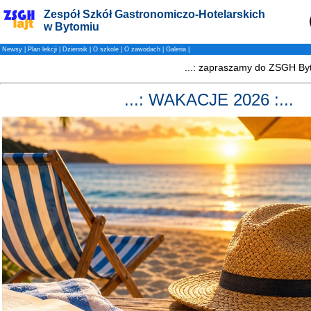
Zespół Szkół Gastronomiczo-Hotelarskich
w Bytomiu
Newsy
|
Plan lekcji
|
Dziennik
|
O szkole
|
O zawodach
|
Galeria
|
...: WAKACJE 2026 :...