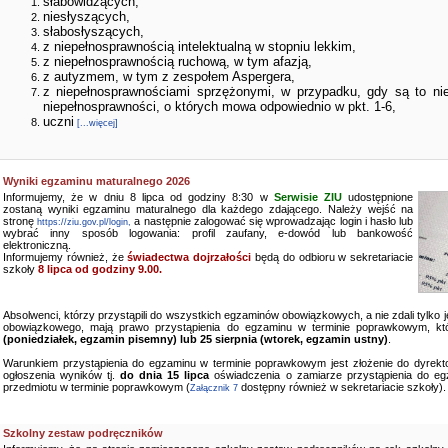
słabowidzących,
niesłyszących,
słabosłyszących,
z niepełnosprawnością intelektualną w stopniu lekkim,
z niepełnosprawnością ruchową, w tym afazją,
z autyzmem, w tym z zespołem Aspergera,
z niepełnosprawnościami sprzężonymi, w przypadku, gdy są to ni
niepełnosprawności, o których mowa odpowiednio w pkt. 1-6,
uczni
[...więcej]
Wyniki egzaminu maturalnego 2026
Informujemy, że w dniu 8 lipca od godziny 8:30 w
Serwisie ZIU
udostępnione
zostaną wyniki egzaminu maturalnego dla każdego zdającego. Należy wejść na
stronę
a następnie zalogować się wprowadzając login i hasło lub
https://ziu.gov.pl/login,
wybrać inny sposób logowania: profil zaufany, e-dowód lub bankowość
elektroniczną.
Informujemy również, że
świadectwa dojrzałości
będą do odbioru w sekretariacie
szkoły
8 lipca od godziny 9.00.
Absolwenci, którzy przystąpili do wszystkich egzaminów obowiązkowych, a nie zdali tylko
obowiązkowego, mają prawo przystąpienia do egzaminu w terminie poprawkowym, kt
(poniedziałek, egzamin pisemny) lub 25 sierpnia (wtorek, egzamin ustny)
.
Warunkiem przystąpienia do egzaminu w terminie poprawkowym jest złożenie do dyrekto
ogłoszenia wyników tj.
do dnia 15 lipca
oświadczenia o zamiarze przystąpienia do e
przedmiotu w terminie poprawkowym (
dostępny również w sekretariacie szkoły).
Załącznik 7
Szkolny zestaw podręczników