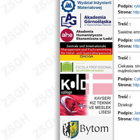
Podpis:
ryb
Strona:
http
Treść :
Swietne ems
Podpis:
sd
Strona:
http
Treść :
Ciekawa str
mądrościami
Podpis:
Cyt
Strona:
http
Treść :
Dziekujr
Podpis:
Ja
Strona:
http