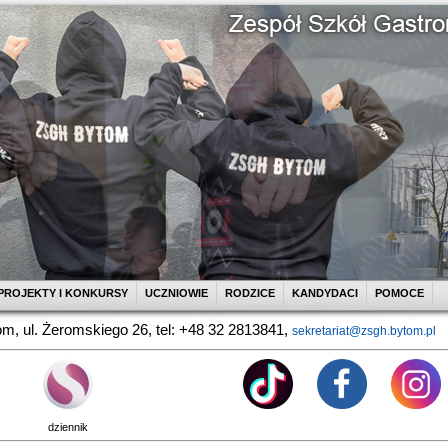
PROJEKTY I KONKURSY
UCZNIOWIE
RODZICE
KANDYDACI
POMOCE
m, ul. Żeromskiego 26, tel: +48 32 2813841,
sekretariat@zsgh.bytom.pl
dziennik