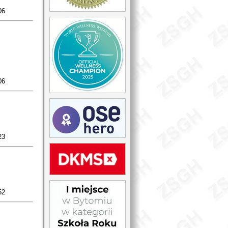
06
06
23
52