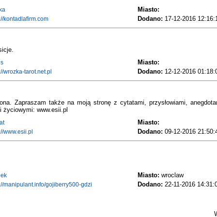
Miasto:
ka
Dodano:
17-12-2016 12:16:
://kontadlafirm.com
icje.
Miasto:
ds
Dodano:
12-12-2016 01:18:
://wrozka-tarot.net.pl
ona. Zapraszam także na moją stronę z cytatami, przysłowiami, anegdota
 życiowymi: www.esii.pl
Miasto:
at
Dodano:
09-12-2016 21:50:
://www.esii.pl
Miasto:
wroclaw
nek
Dodano:
22-11-2016 14:31:
://manipulant.info/gojiberry500-gdzi