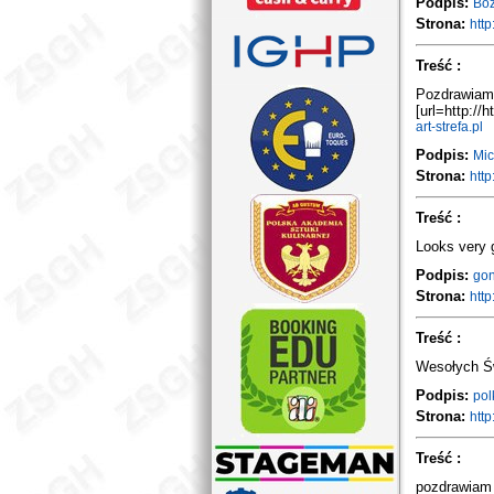
Podpis:
Bo
Strona:
htt
Treść :
Pozdrawiam
[url=http://ht
art-strefa.pl
Podpis:
Mic
Strona:
http
Treść :
Looks very 
Podpis:
gon
Strona:
htt
Treść :
Wesołych Św
Podpis:
pol
Strona:
http
Treść :
pozdrawiam