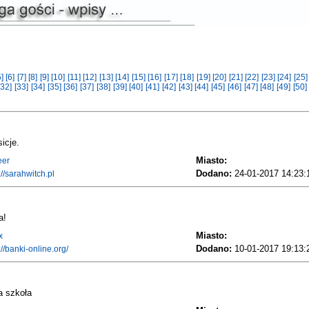
5]
[6]
[7]
[8]
[9]
[10]
[11]
[12]
[13]
[14]
[15]
[16]
[17]
[18]
[19]
[20]
[21]
[22]
[23]
[24]
[25
[32]
[33]
[34]
[35]
[36]
[37]
[38]
[39]
[40]
[41]
[42]
[43]
[44]
[45]
[46]
[47]
[48]
[49]
[50
icje.
Miasto:
eer
Dodano:
24-01-2017 14:23:
://sarahwitch.pl
a!
Miasto:
x
Dodano:
10-01-2017 19:13:
://banki-online.org/
a szkoła