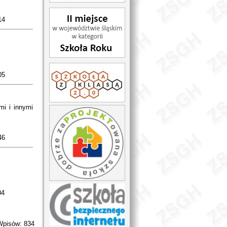
14
05
mi i innymi
46
04
Wpisów: 834