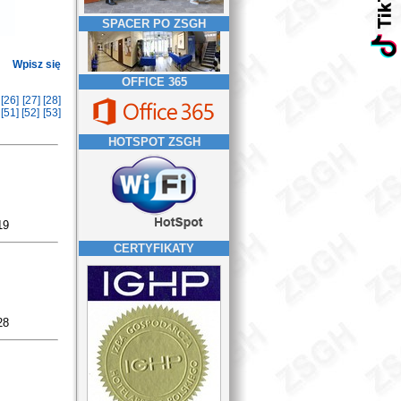
SPACER PO ZSGH
Wpisz się
OFFICE 365
]
[26]
[27]
[28]
]
[51]
[52]
[53]
HOTSPOT ZSGH
19
CERTYFIKATY
28