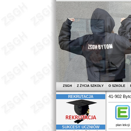
ZSGH
Z ŻYCIA SZKOŁY
O SZKOLE
41-902 Byto
REKRUTACJA
plan lekcji
SUKCESY UCZNIÓW