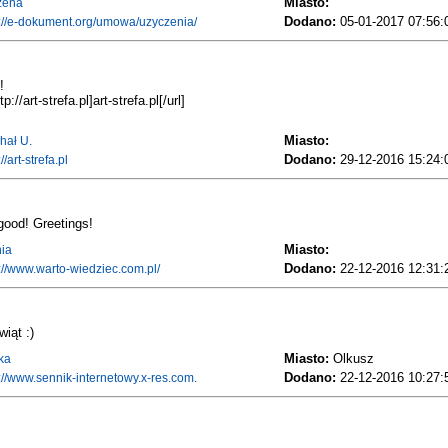
Miasto:
żena
Dodano:
05-01-2017 07:56:
p://e-dokument.org/umowa/uzyczenia/
!
tp://art-strefa.pl]art-strefa.pl[/url]
Miasto:
hał U.
Dodano:
29-12-2016 15:24:
://art-strefa.pl
good! Greetings!
Miasto:
ia
Dodano:
22-12-2016 12:31:
p://www.warto-wiedziec.com.pl/
iąt :)
Miasto:
Olkusz
ka
Dodano:
22-12-2016 10:27:
://www.sennik-internetowy.x-res.com.