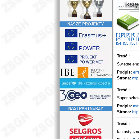
NASZE PROJEKTY
[1]
[2]
[3]
[4]
[
[29]
[30]
[31]
[54]
[55]
[56]
Treść :
Swietne ems
Podpis:
err
Strona:
http
Treść :
Super szkoł
Podpis:
ma
NASI PARTNERZY
Strona:
http
Treść :
fantastyczn