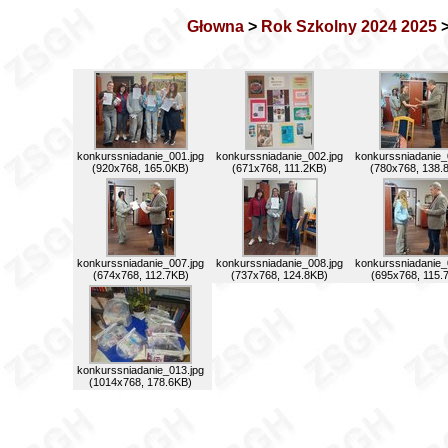
Głowna
>
Rok Szkolny 2024 2025
>
konkurssniadanie_001.jpg
konkurssniadanie_002.jpg
konkurssniadanie_
(920x768, 165.0KB)
(671x768, 111.2KB)
(780x768, 138.
konkurssniadanie_007.jpg
konkurssniadanie_008.jpg
konkurssniadanie_
(674x768, 112.7KB)
(737x768, 124.8KB)
(695x768, 115.
konkurssniadanie_013.jpg
(1014x768, 178.6KB)